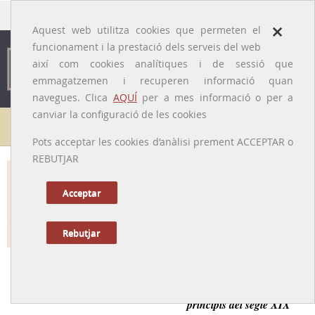
traducido por
×
Aquest web utilitza cookies que permeten el
funcionament i la prestació dels serveis del web
així com cookies analítiques i de sessió que
emmagatzemen i recuperen informació quan
navegues. Clica
AQUÍ
per a mes informació o per a
canviar la configuració de les cookies
Galeria de metges
Pots acceptar les cookies d’anàlisi prement ACCEPTAR o
REBUTJAR
Francesc Romero i Tugues
[Concabella, c. 1770 – París?, d. 1820?]
Acceptar
Rebutjar
Tornar a la Biografia
Metge i cirurgià català, pioner de la cirurgia cardíaca a
principis del segle XIX