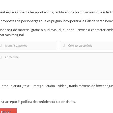
est espai és obert a les aportacions, rectificacions o ampliacions que el lecto
 propostes de personatges que es puguin incorporar a la Galeria seran ben
disposeu de material gràfic o audiovisual, el podeu enviar o contactar am
nar-vos l'original
untar un arxiu [ text – imatge – àudio – vídeo ] (Mida màxima de fitxer adju
Si, accepto la política de confidencialitat de dades.
Enviar