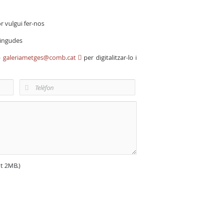
r vulgui fer-nos
vingudes
b
galeriametges@comb.cat
per digitalitzar-lo i
nt 2MB.)