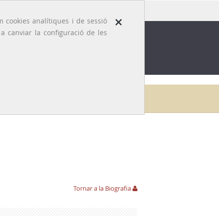
×
 cookies analítiques i de sessió
 canviar la configuració de les
ROFESSIÓ
EFEMÈRIDES MÈDIQUES
Galeria
Francesc Romero i Tugues
Aportacions
Tornar a la Biografia