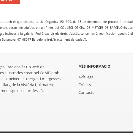
ord amb el que disposa la Llei Orgànica 15/1999, de 13 de desembre, de protecció de dad
onals seran introduïdes en un fitxer del COL·LEGI OFICIAL DE METGES DE BARCELONA , amb 
es inclosos a la galeria. Podrà exercir els drets d'accés, cancel·lació, rectificació i oposició 
a Bonanova, 47, 08017 Barcelona (ref:"tractament de dades").
MÉS INFORMACIÓ
ges Catalans és un web de
es i·lustrades creat pel CoMB amb
Avís legal
r a conèixer els metges i metgesses
 llarg de la història i, al mateix
Crèdits
homenatge de la professió.
Contacte