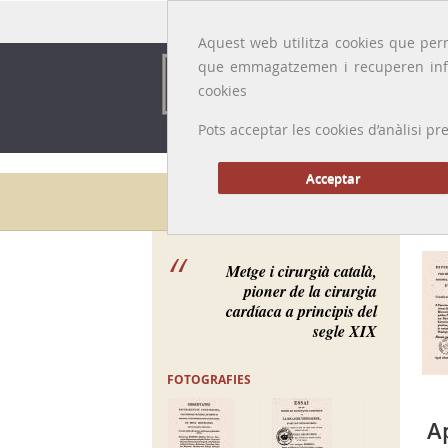
Idioma:
Català
|
Castellano
|
English
|
Français
Aquest web utilitza cookies que perm
que emmagatzemen i recuperen inf
cookies
Pots acceptar les cookies d’anàlisi
Acceptar
Galeria de metges
Metge i cirurgià català,
pioner de la cirurgia
cardíaca a principis del
segle XIX
FOTOGRAFIES
A