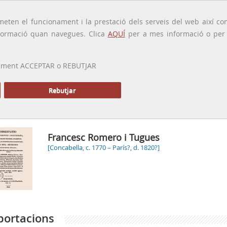
traducido por
eten el funcionament i la prestació dels serveis del web així com
ormació quan navegues. Clica
AQUÍ
per a mes informació o per a
 prement ACCEPTAR o REBUTJAR
PRESENTACIÓ
GALERIA
ALTRES GALERIES
MEMÒRIA P
Rebutjar
Inici
Francesc Romero i Tugues
[Concabella, c. 1770 – París?, d. 1820?]
portacions