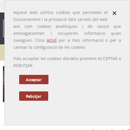
traducido por
×
Aquest web utilitza cookies que permeten el
funcionament i la prestació dels serveis del web
així com cookies analítiques i de sessió que
emmagatzemen i recuperen informació quan
navegues. Clica
AQUÍ
per a mes informació o per a
canviar la configuració de les cookies
Galeria de metges
Pots acceptar les cookies d’anàlisi prement ACCEPTAR o
REBUTJAR
Acceptar
Rebutjar
Francesc Barceló i Combis
[Peratallada (Baix Empordà), 22/09/1820 – Palma de Mallorca,
3/10/1889]