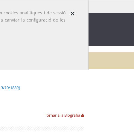
×
 cookies analítiques i de sessió
 canviar la configuració de les
ROFESSIÓ
EFEMÈRIDES MÈDIQUES
Galeria
Francesc Barceló i Combis
Hemeroteca
 3/10/1889]
Tornar a la Biografia