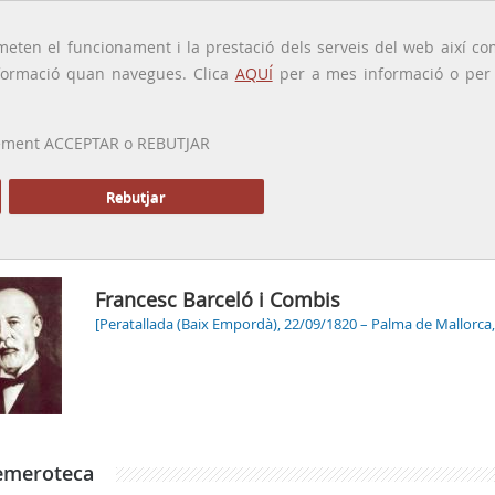
traducido por
eten el funcionament i la prestació dels serveis del web així com
ormació quan navegues. Clica
AQUÍ
per a mes informació o per a
 prement ACCEPTAR o REBUTJAR
PRESENTACIÓ
GALERIA
ALTRES GALERIES
MEMÒRIA P
Rebutjar
Inici
Francesc Barceló i Combis
[Peratallada (Baix Empordà), 22/09/1820 – Palma de Mallorca,
emeroteca