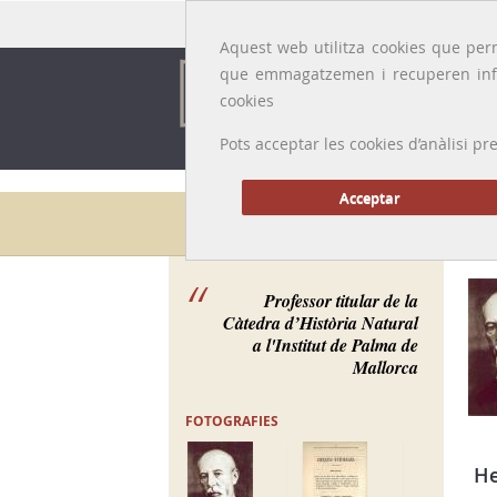
Idioma:
Català
|
Castellano
|
English
|
Français
Aquest web utilitza cookies que perm
que emmagatzemen i recuperen inf
cookies
Pots acceptar les cookies d’anàlisi
Acceptar
Galeria de metges
Professor titular de la
Càtedra d’Història Natural
a l'Institut de Palma de
Mallorca
FOTOGRAFIES
H