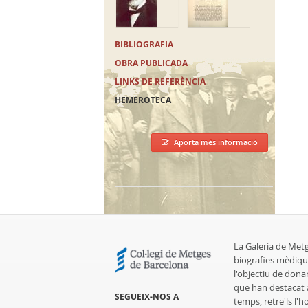
BIBLIOGRAFIA
OBRA PUBLICADA
LINKS DE REFERÈNCIA
HEMEROTECA
Aporta més informació
La Galeria de Met
biografies mèdiqu
l'objectiu de dona
que han destacat al
SEGUEIX-NOS A
temps, retre'ls l'