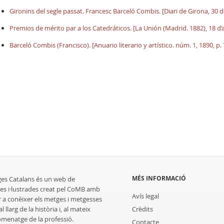
Gironins del segle passat. Francesc Barceló Combis. [Diari de Girona, 30 de
Premios de mérito par a los Catedráticos. [La Unión (Madrid. 1882), 18 d’ab
Barceló Combis (Francisco). [Anuario literario y artístico. núm. 1, 1890, p.
MÉS INFORMACIÓ
ges Catalans és un web de
es i·lustrades creat pel CoMB amb
Avís legal
r a conèixer els metges i metgesses
 llarg de la història i, al mateix
Crèdits
homenatge de la professió.
Contacte