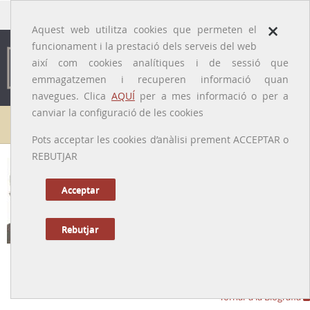
traducido por
×
Aquest web utilitza cookies que permeten el
funcionament i la prestació dels serveis del web
així com cookies analítiques i de sessió que
emmagatzemen i recuperen informació quan
navegues. Clica
AQUÍ
per a mes informació o per a
canviar la configuració de les cookies
Galeria de metges
Pots acceptar les cookies d’anàlisi prement ACCEPTAR o
REBUTJAR
Acceptar
Rebutjar
Jesús González i Merlo
[Alcázar de San Juan, 24/04/1926 - Barcelona, 09/10/2017]
Tornar a la Biografia