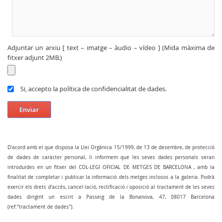
Adjuntar un arxiu [ text – imatge – àudio – vídeo ] (Mida màxima de
fitxer adjunt 2MB.)
Si, accepto la política de confidencialitat de dades.
Enviar
D'acord amb el que disposa la Llei Orgànica 15/1999, de 13 de desembre, de protecció
de dades de caràcter personal, li informem que les seves dades personals seran
introduïdes en un fitxer del COL·LEGI OFICIAL DE METGES DE BARCELONA , amb la
finalitat de completar i publicar la informació dels metges inclosos a la galeria. Podrà
exercir els drets d'accés, cancel·lació, rectificació i oposició al tractament de les seves
dades dirigint un escrit a Passeig de la Bonanova, 47, 08017 Barcelona
(ref:"tractament de dades").