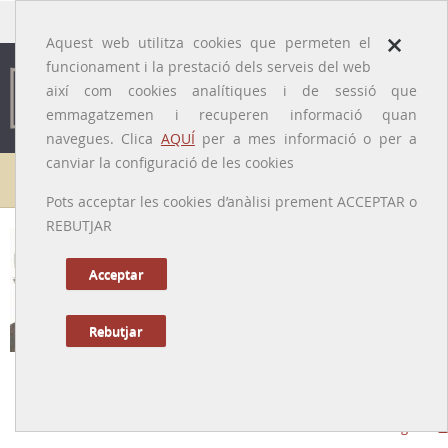
traducido por
×
Aquest web utilitza cookies que permeten el
funcionament i la prestació dels serveis del web
així com cookies analítiques i de sessió que
emmagatzemen i recuperen informació quan
navegues. Clica
AQUÍ
per a mes informació o per a
canviar la configuració de les cookies
Galeria de metges
Pots acceptar les cookies d’anàlisi prement ACCEPTAR o
REBUTJAR
Acceptar
Rebutjar
Jesús González i Merlo
[Alcázar de San Juan, 24/04/1926 - Barcelona, 09/10/2017]
Tornar a la Biografia