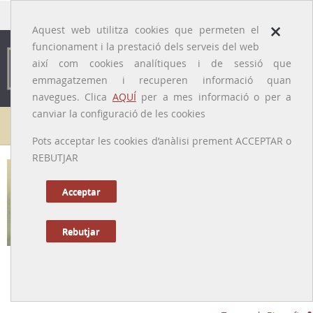
traducido por
×
Aquest web utilitza cookies que permeten el
funcionament i la prestació dels serveis del web
així com cookies analítiques i de sessió que
emmagatzemen i recuperen informació quan
navegues. Clica
AQUÍ
per a mes informació o per a
canviar la configuració de les cookies
Galeria de metges
Pots acceptar les cookies d’anàlisi prement ACCEPTAR o
REBUTJAR
Acceptar
Rebutjar
Domènec Agustí i Salmons
[Vilanova de la Sal (Avellanes i Santa Linya, Noguera), 1849 – Ascó,
26/08/1916]