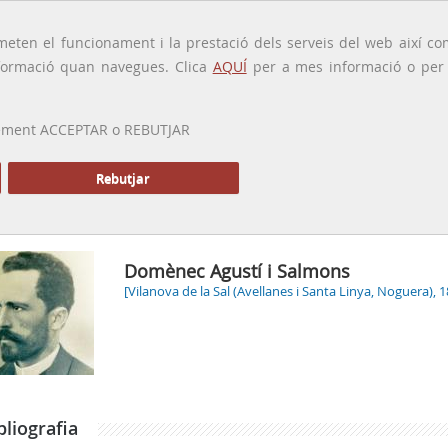
traducido por
eten el funcionament i la prestació dels serveis del web així com
ormació quan navegues. Clica
AQUÍ
per a mes informació o per a
 prement ACCEPTAR o REBUTJAR
PRESENTACIÓ
GALERIA
ALTRES GALERIES
MEMÒRIA P
Rebutjar
Inici
Domènec Agustí i Salmons
[Vilanova de la Sal (Avellanes i Santa Linya, Noguera), 
bliografia