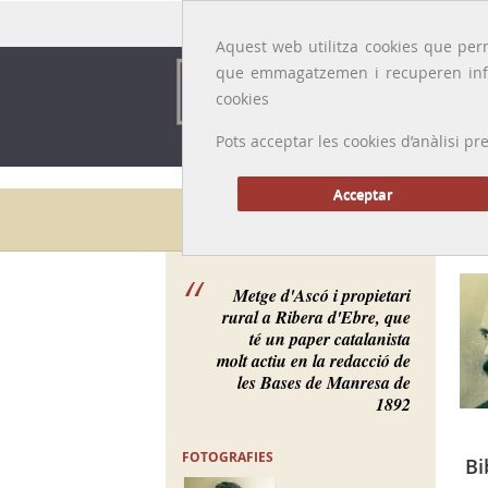
Idioma:
Català
|
Castellano
|
English
|
Français
Aquest web utilitza cookies que perm
que emmagatzemen i recuperen inf
cookies
Pots acceptar les cookies d’anàlisi
Acceptar
Galeria de metges
Metge d'Ascó i propietari
rural a Ribera d'Ebre, que
té un paper catalanista
molt actiu en la redacció de
les Bases de Manresa de
1892
FOTOGRAFIES
Bi