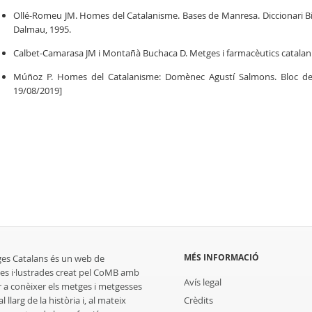
Ollé-Romeu JM. Homes del Catalanisme. Bases de Manresa. Diccionari Bio
Dalmau, 1995.
Calbet-Camarasa JM i Montañà Buchaca D. Metges i farmacèutics catalanis
Múñoz P. Homes del Catalanisme: Domènec Agustí Salmons. Bloc de
19/08/2019]
MÉS INFORMACIÓ
ges Catalans és un web de
es i·lustrades creat pel CoMB amb
Avís legal
r a conèixer els metges i metgesses
 llarg de la història i, al mateix
Crèdits