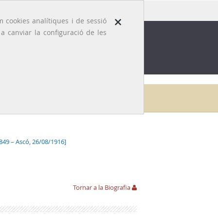
×
 cookies analítiques i de sessió
 canviar la configuració de les
ROFESSIÓ
EFEMÈRIDES MÈDIQUES
Galeria
Domènec Agustí i Salmons
Bibliografia
1849 – Ascó, 26/08/1916]
Tornar a la Biografia