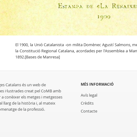
El 1900, la Unió Catalanista -on milita Domènec Agustí Salmons, me
la Constitució Regional Catalana, acordades per l'Assemblea a Manr
1892.[Bases de Manresa]
MÉS INFORMACIÓ
ges Catalans és un web de
es i·lustrades creat pel CoMB amb
Avís legal
r a conèixer els metges i metgesses
 llarg de la història i, al mateix
Crèdits
homenatge de la professió.
Contacte