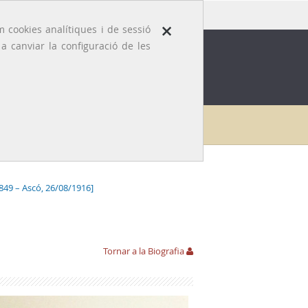
×
 cookies analítiques i de sessió
 canviar la configuració de les
ROFESSIÓ
EFEMÈRIDES MÈDIQUES
Galeria
Domènec Agustí i Salmons
Fotografies
1849 – Ascó, 26/08/1916]
Tornar a la Biografia