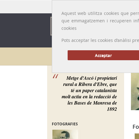
Idioma:
Català
|
Castellano
|
English
|
Français
Aquest web utilitza cookies que perm
que emmagatzemen i recuperen inf
cookies
Pots acceptar les cookies d’anàlisi
Galeria de metges
Acceptar
Metge d'Ascó i propietari
rural a Ribera d'Ebre, que
té un paper catalanista
molt actiu en la redacció de
les Bases de Manresa de
1892
FOTOGRAFIES
Fo