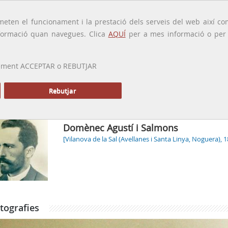
traducido por
eten el funcionament i la prestació dels serveis del web així com
ormació quan navegues. Clica
AQUÍ
per a mes informació o per a
 prement ACCEPTAR o REBUTJAR
PRESENTACIÓ
GALERIA
ALTRES GALERIES
MEMÒRIA P
Rebutjar
Inici
Domènec Agustí i Salmons
[Vilanova de la Sal (Avellanes i Santa Linya, Noguera), 
tografies