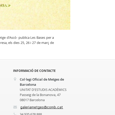
tge d'Ascó- publica Les Bases per a
esa, els dies 25, 26 i 27 de març de
INFORMACIÓ DE CONTACTE
Col·legi Oficial de Metges de
Barcelona
UNITAT D'ESTUDIS ACADÈMICS
Passeig de la Bonanova, 47
08017 Barcelona
34 935 678 888