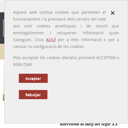
traducido por
×
Aquest web utilitza cookies que permeten el
funcionament i la prestació dels serveis del web
així com cookies analítiques i de sessió que
emmagatzemen i recuperen informació quan
navegues. Clica
AQUÍ
per a mes informació o per a
canviar la configuració de les cookies
Galeria de metges
Pots acceptar les cookies d’anàlisi prement ACCEPTAR o
REBUTJAR
Alfons Torra i Huberti
[Barcelona, 1892 - 1979]
Acceptar
Rebutjar
Tornar a la Biografia
Uròleg amb una intensa activitat professional a
Barcelona al llarg del segle XX