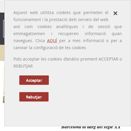
traducido por
×
Aquest web utilitza cookies que permeten el
funcionament i la prestació dels serveis del web
així com cookies analítiques i de sessió que
emmagatzemen i recuperen informació quan
navegues. Clica
AQUÍ
per a mes informació o per a
canviar la configuració de les cookies
Galeria de metges
Pots acceptar les cookies d’anàlisi prement ACCEPTAR o
REBUTJAR
Alfons Torra i Huberti
[Barcelona, 1892 - 1979]
Acceptar
Rebutjar
Tornar a la Biografia
Uròleg amb una intensa activitat professional a
Barcelona al llarg del segle XX