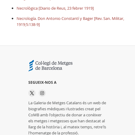
Necrològica [Diario de Reus, 23 febrer 1919]
Necrología. Don Antonio Constantí y Bager [Rev. San. Militar,
1919;5:138-9]
SEGUEIX-NOS A
La Galeria de Metges Catalans és un web de
biografies mèdiques i·lustrades creat pel
CoMB amb l'objectiu de donar a conèixer
els metges i metgesses que han destacat al
llarg de la història i, al mateix temps, retre'ls
l'homenatge de la professió.