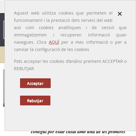
traducido por
×
Aquest web utilitza cookies que permeten el
funcionament i la prestació dels serveis del web
així com cookies analítiques i de sessió que
emmagatzemen i recuperen informació quan
navegues. Clica
AQUÍ
per a mes informació o per a
canviar la configuració de les cookies
Galeria de metges
Pots acceptar les cookies d’anàlisi prement ACCEPTAR o
REBUTJAR
Antoni Constantí i Bages
[Reus, 1858 – Saragossa, 1919]
Acceptar
Rebutjar
Tornar a la Biografia
Metge militar de gran categoria professional, més
conegut per estar casat amb una de les primeres