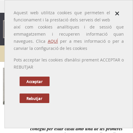
traducido por
×
Aquest web utilitza cookies que permeten el
funcionament i la prestació dels serveis del web
així com cookies analítiques i de sessió que
emmagatzemen i recuperen informació quan
navegues. Clica
AQUÍ
per a mes informació o per a
canviar la configuració de les cookies
Galeria de metges
Pots acceptar les cookies d’anàlisi prement ACCEPTAR o
REBUTJAR
Antoni Constantí i Bages
[Reus, 1858 – Saragossa, 1919]
Acceptar
Rebutjar
Tornar a la Biografia
Metge militar de gran categoria professional, més
conegut per estar casat amb una de les primeres