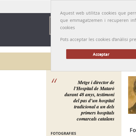
Idioma:
Català
|
Castellano
|
English
|
Français
Aquest web utilitza cookies que perm
que emmagatzemen i recuperen inf
cookies
Pots acceptar les cookies d’anàlisi
Acceptar
Galeria de metges
Metge i director de
l’Hospital de Mataró
durant 48 anys, testimoni
del pas d’un hospital
tradicional a un dels
primers hospitals
comarcals catalans
Fo
FOTOGRAFIES