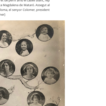
et de perfil amb el cabell blanc, rep
ta Magdalena de Mataró. Assegut al
diploma, el senyor Colomer, president
mer]