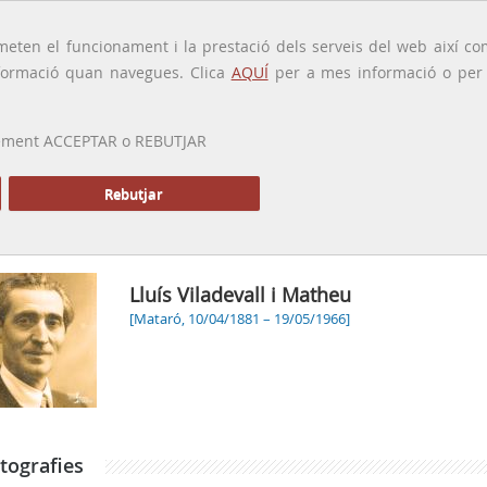
traducido por
eten el funcionament i la prestació dels serveis del web així com
ormació quan navegues. Clica
AQUÍ
per a mes informació o per a
 prement ACCEPTAR o REBUTJAR
PRESENTACIÓ
GALERIA
ALTRES GALERIES
MEMÒRIA P
Rebutjar
Inic
Lluís Viladevall i Matheu
[Mataró, 10/04/1881 – 19/05/1966]
tografies