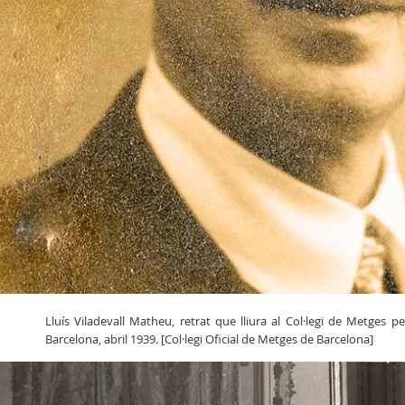
Lluís Viladevall Matheu, retrat que lliura al Col·legi de Metges 
Barcelona, abril 1939. [Col·legi Oficial de Metges de Barcelona]