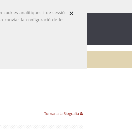
×
 cookies analítiques i de sessió
 canviar la configuració de les
ROFESSIÓ
EFEMÈRIDES MÈDIQUES
i
Galeria
Lluís Viladevall i Matheu
Fotografies
Tornar a la Biografia