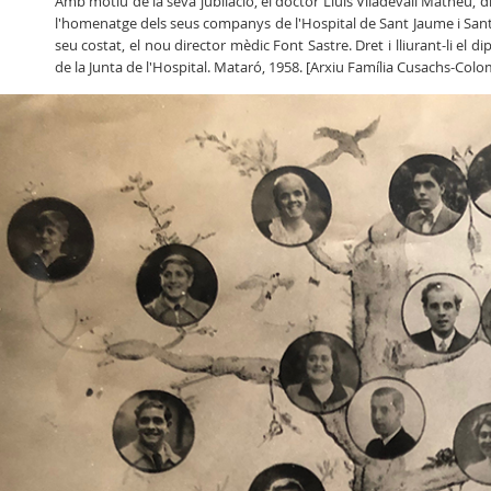
Amb motiu de la seva jubilació, el doctor Lluís Viladevall Matheu, dr
l'homenatge dels seus companys de l'Hospital de Sant Jaume i San
seu costat, el nou director mèdic Font Sastre. Dret i lliurant-li el 
de la Junta de l'Hospital. Mataró, 1958. [Arxiu Família Cusachs-Colo