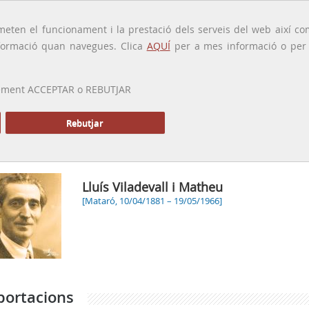
traducido por
eten el funcionament i la prestació dels serveis del web així com
ormació quan navegues. Clica
AQUÍ
per a mes informació o per a
 prement ACCEPTAR o REBUTJAR
PRESENTACIÓ
GALERIA
ALTRES GALERIES
MEMÒRIA P
Rebutjar
Inici
Lluís Viladevall i Matheu
[Mataró, 10/04/1881 – 19/05/1966]
portacions