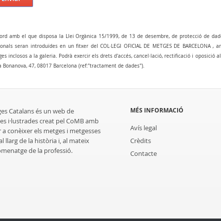
ord amb el que disposa la Llei Orgànica 15/1999, de 13 de desembre, de protecció de dad
onals seran introduïdes en un fitxer del COL·LEGI OFICIAL DE METGES DE BARCELONA , amb 
es inclosos a la galeria. Podrà exercir els drets d'accés, cancel·lació, rectificació i oposició 
a Bonanova, 47, 08017 Barcelona (ref:"tractament de dades").
MÉS INFORMACIÓ
ges Catalans és un web de
es i·lustrades creat pel CoMB amb
Avís legal
r a conèixer els metges i metgesses
 llarg de la història i, al mateix
Crèdits
homenatge de la professió.
Contacte