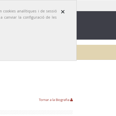
×
 cookies analítiques i de sessió
 canviar la configuració de les
ROFESSIÓ
EFEMÈRIDES MÈDIQUES
Galeria
Lluís Viladevall i Matheu
Aportacions
Tornar a la Biografia