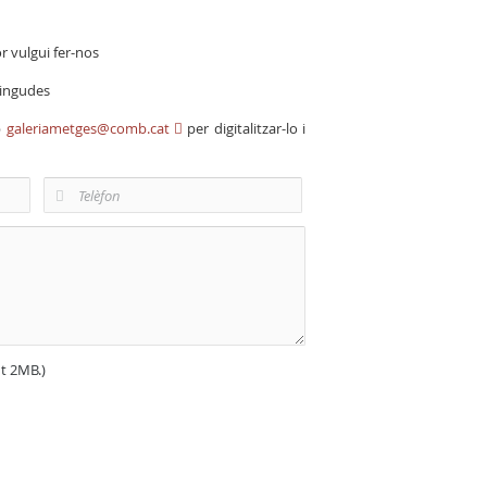
r vulgui fer-nos
vingudes
b
galeriametges@comb.cat
per digitalitzar-lo i
nt 2MB.)