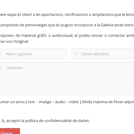
est espai és obert a les aportacions, rectificacions o ampliacions que el lecto
 propostes de personatges que es puguin incorporar a la Galeria seran ben
disposeu de material gràfic o audiovisual, el podeu enviar o contactar am
nar-vos l'original
untar un arxiu [ text – imatge – àudio – vídeo ] (Mida màxima de fitxer adju
Si, accepto la política de confidencialitat de dades.
Enviar