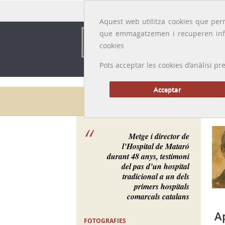
Idioma:
Català
|
Castellano
|
English
|
Français
Aquest web utilitza cookies que perm
que emmagatzemen i recuperen inf
cookies
Pots acceptar les cookies d’anàlisi
Acceptar
Galeria de metges
Metge i director de
l’Hospital de Mataró
durant 48 anys, testimoni
del pas d’un hospital
tradicional a un dels
primers hospitals
comarcals catalans
A
FOTOGRAFIES