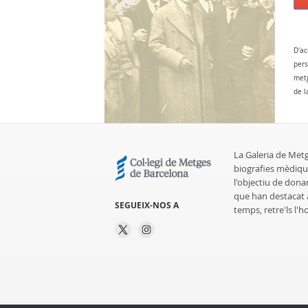
D'ac
pers
metg
de l
La Galeria de Met
biografies mèdiqu
l'objectiu de dona
que han destacat al
SEGUEIX-NOS A
temps, retre'ls l'