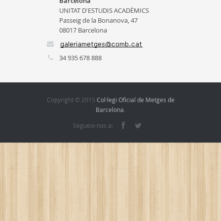
Barcelona
UNITAT D'ESTUDIS ACADÈMICS
Passeig de la Bonanova, 47
08017 Barcelona
34 935 678 888
Copyright © 2015
Col·legi Oficial de Metges de
Barcelona
.
Segueix-nos a: