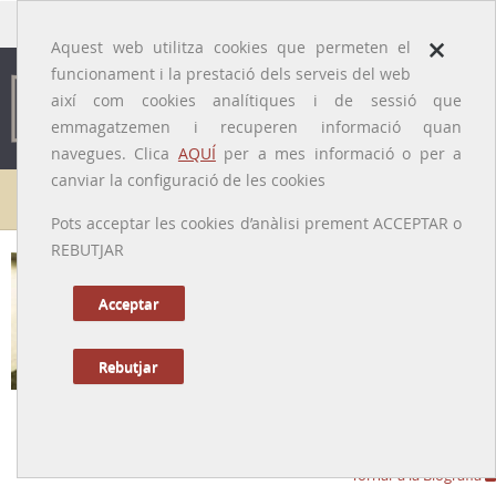
traducido por
×
Aquest web utilitza cookies que permeten el
funcionament i la prestació dels serveis del web
així com cookies analítiques i de sessió que
emmagatzemen i recuperen informació quan
navegues. Clica
AQUÍ
per a mes informació o per a
canviar la configuració de les cookies
Galeria de metges
Pots acceptar les cookies d’anàlisi prement ACCEPTAR o
REBUTJAR
Acceptar
Rebutjar
Bonaventura Clotet i Massià
[Tremp (Pallars Jussà), 28/07/1883 – Barcelona, 02/03/1953]
Tornar a la Biografia