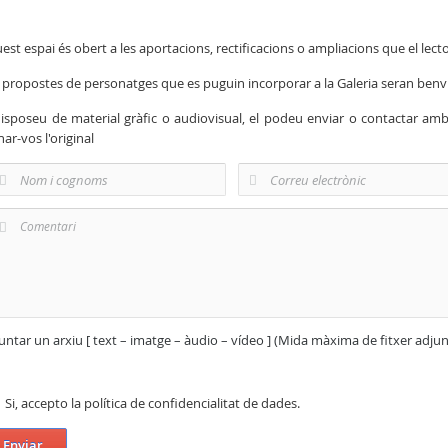
est espai és obert a les aportacions, rectificacions o ampliacions que el lecto
 propostes de personatges que es puguin incorporar a la Galeria seran ben
disposeu de material gràfic o audiovisual, el podeu enviar o contactar am
nar-vos l'original
untar un arxiu [ text – imatge – àudio – vídeo ] (Mida màxima de fitxer adju
Si, accepto la política de confidencialitat de dades.
Enviar