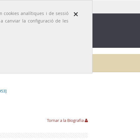
×
 cookies analítiques i de sessió
 canviar la configuració de les
ROFESSIÓ
EFEMÈRIDES MÈDIQUES
Galeria
Bonaventura Clotet i Massià
Aportacions
953]
Tornar a la Biografia