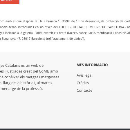
ord amb el que disposa la Llei Orgànica 15/1999, de 13 de desembre, de protecció de dad
onals seran introduïdes en un fitxer del COL·LEGI OFICIAL DE METGES DE BARCELONA , amb 
es inclosos a la galeria. Podrà exercir els drets d'accés, cancel·lació, rectificació i oposició 
a Bonanova, 47, 08017 Barcelona (ref:"tractament de dades").
MÉS INFORMACIÓ
ges Catalans és un web de
es i·lustrades creat pel CoMB amb
Avís legal
r a conèixer els metges i metgesses
 llarg de la història i, al mateix
Crèdits
homenatge de la professió.
Contacte