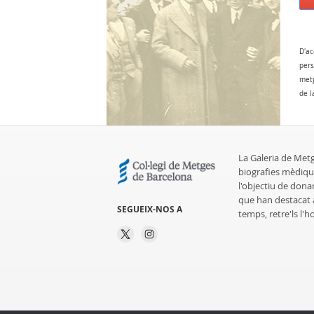
D'ac
pers
metg
de l
La Galeria de Met
biografies mèdiqu
l'objectiu de dona
que han destacat al
SEGUEIX-NOS A
temps, retre'ls l'