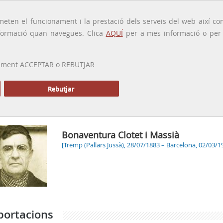
traducido por
eten el funcionament i la prestació dels serveis del web així com
ormació quan navegues. Clica
AQUÍ
per a mes informació o per a
 prement ACCEPTAR o REBUTJAR
PRESENTACIÓ
GALERIA
ALTRES GALERIES
MEMÒRIA P
Rebutjar
Inici
Bonaventura Clotet i Massià
[Tremp (Pallars Jussà), 28/07/1883 – Barcelona, 02/03/1
portacions