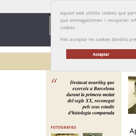
Idioma:
Català
|
Castellano
|
English
|
Français
Aquest web utilitza cookies que perm
que emmagatzemen i recuperen inf
cookies
Pots acceptar les cookies d’anàlisi
Acceptar
Galeria de metges
Destacat neuròleg que
exerceix a Barcelona
durant la primera meitat
del segle XX, reconegut
pels seus estudis
d'histologia comparada
FOTOGRAFIES
A