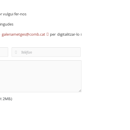
r vulgui fer-nos
vingudes
b
galeriametges@comb.cat
per digitalitzar-lo i
nt 2MB.)