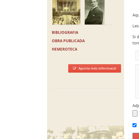
Aqu
Les
BIBLIOGRAFIA
Si 
OBRA PUBLICADA
tor
HEMEROTECA
Aporta més informació
Adj