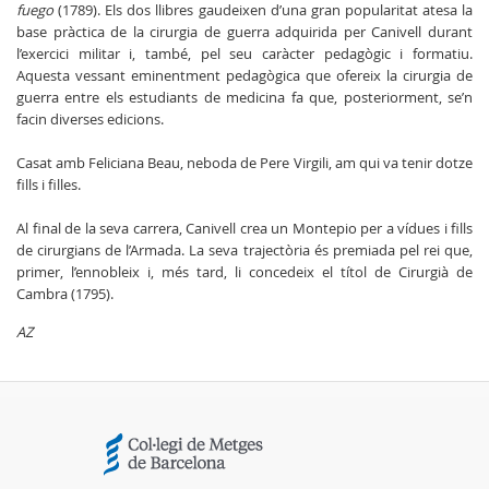
fuego
(1789). Els dos llibres gaudeixen d’una gran popularitat atesa la
base pràctica de la cirurgia de guerra adquirida per Canivell durant
l’exercici militar i, també, pel seu caràcter pedagògic i formatiu.
Aquesta vessant eminentment pedagògica que ofereix la cirurgia de
guerra entre els estudiants de medicina fa que, posteriorment, se’n
facin diverses edicions.
Casat amb Feliciana Beau, neboda de Pere Virgili, am qui va tenir dotze
fills i filles.
Al final de la seva carrera, Canivell crea un Montepio per a vídues i fills
de cirurgians de l’Armada. La seva trajectòria és premiada pel rei que,
primer, l’ennobleix i, més tard, li concedeix el títol de Cirurgià de
Cambra (1795).
AZ