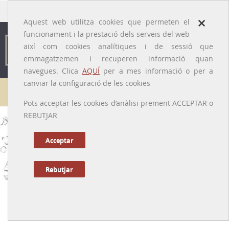
traducido por
×
Aquest web utilitza cookies que permeten el
funcionament i la prestació dels serveis del web
així com cookies analítiques i de sessió que
emmagatzemen i recuperen informació quan
navegues. Clica
AQUÍ
per a mes informació o per a
canviar la configuració de les cookies
Galeria de metges
Pots acceptar les cookies d’anàlisi prement ACCEPTAR o
REBUTJAR
Francesc Canivell i de Vila
[Barcelona, 5/04/1721 – 4/03/1797]
Acceptar
Rebutjar
Anterior
|
Següent
Mestre de cirurgians del segle XVIII