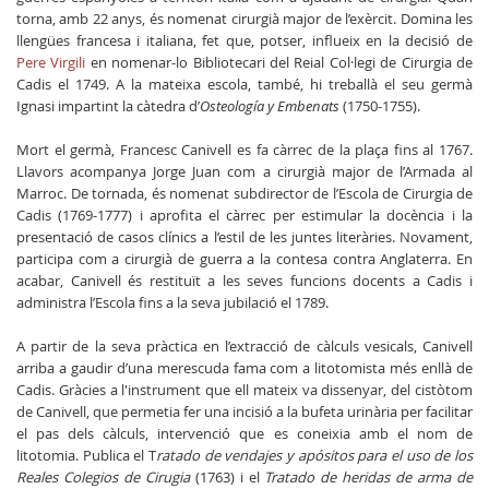
torna, amb 22 anys, és nomenat cirurgià major de l’exèrcit. Domina les
llengües francesa i italiana, fet que, potser, influeix en la decisió de
Pere Virgili
en nomenar-lo Bibliotecari del Reial Col·legi de Cirurgia de
Cadis el 1749. A la mateixa escola, també, hi treballà el seu germà
Ignasi impartint la càtedra d’
Osteología y Embenats
(1750-1755).
Mort el germà, Francesc Canivell es fa càrrec de la plaça fins al 1767.
Llavors acompanya Jorge Juan com a cirurgià major de l’Armada al
Marroc. De tornada, és nomenat subdirector de l’Escola de Cirurgia de
Cadis (1769-1777) i aprofita el càrrec per estimular la docència i la
presentació de casos clínics a l’estil de les juntes literàries. Novament,
participa com a cirurgià de guerra a la contesa contra Anglaterra. En
acabar, Canivell és restituït a les seves funcions docents a Cadis i
administra l’Escola fins a la seva jubilació el 1789.
A partir de la seva pràctica en l’extracció de càlculs vesicals, Canivell
arriba a gaudir d’una merescuda fama com a litotomista més enllà de
Cadis. Gràcies a l'instrument que ell mateix va dissenyar, del cistòtom
de Canivell, que permetia fer una incisió a la bufeta urinària per facilitar
el pas dels càlculs, intervenció que es coneixia amb el nom de
litotomia. Publica el T
ratado de vendajes y apósitos para el uso de los
Reales Colegios de Cirugia
(1763) i el
Tratado de heridas de arma de