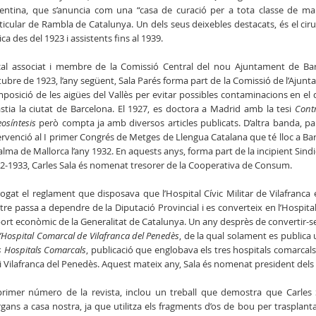
entina, que s’anuncia com una “casa de curació per a tota classe de ma
ticular de Rambla de Catalunya. Un dels seus deixebles destacats, és el cir
nica des del 1923 i assistents fins al 1939.
al associat i membre de la Comissió Central del nou Ajuntament de Barc
ctubre de 1923, l’any següent, Sala Parés forma part de la Comissió de l’Ajun
posició de les aigües del Vallès per evitar possibles contaminacions en e
stia la ciutat de Barcelona. El 1927, es doctora a Madrid amb la tesi
Contr
eosíntesis
però compta ja amb diversos articles publicats. D’altra banda, par
ervenció al I primer Congrés de Metges de Llengua Catalana que té lloc a Barc
alma de Mallorca l’any 1932. En aquests anys, forma part de la incipient Sind
2-1933, Carles Sala és nomenat tresorer de la Cooperativa de Consum.
ogat el reglament que disposava que l’Hospital Cívic Militar de Vilafranca e
tre passa a dependre de la Diputació Provincial i es converteix en l’Hospit
ort econòmic de la Generalitat de Catalunya. Un any desprès de convertir-se
l’Hospital Comarcal de Vilafranca del Penedès
, de la qual solament es publica
s Hospitals Comarcals
, publicació que englobava els tres hospitals comarcals
 i Vilafranca del Penedès. Aquest mateix any, Sala és nomenat president del
primer número de la revista, inclou un treball que demostra que Carles
rgans a casa nostra, ja que utilitza els fragments d’os de bou per trasplan