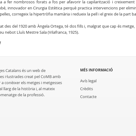
a a fer nombrosos forats a l’os per afavorir la capilarització i creixement 
bé, innovador en Cirurgia Estètica perquè practica intervencions per elimin
pelles, corregeix la hipertròfia mamària i redueix la pell i el greix de la part b
at des del 1920 amb Àngela Ortega, té dos fills i, malgrat que cap és metge,
seu nebot Lluís Mestre Sala (Vilafranca, 1925).
M
MÉS INFORMACIÓ
ges Catalans és un web de
es i·lustrades creat pel CoMB amb
Avís legal
r a conèixer els metges i metgesses
 llarg de la història i, al mateix
Crèdits
homenatge de la professió.
Contacte