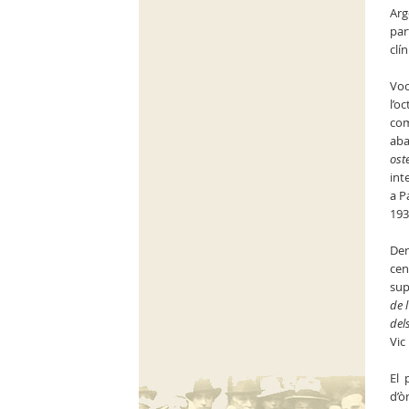
Arg
par
clí
Voc
l’o
com
aba
ost
int
a P
193
Der
cen
sup
de 
del
Vic
El 
d’ò