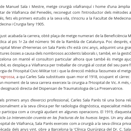
l de Manuel Sala i Mestre, metge cirurgià vilafranquí i home d’una àmplia 
itar de Vilafranca del Penedès, reconegut com l’introductor dels mètodes anti
és, fets els primers estudis a la seva vila, s’inscriu a la Facultat de Medecina
ecina i Crurgia l’any 1905.
 just acabada la carrera, obté plaça de metge numerari de la Beneficiència 
ica al pis 1r 2a del número 94 de la Rambla de Catalunya. Poc després, e
ospital Miner d’Herrerias on Sala Parés s’hi està cinc anys, adquirint una gr
ctures òssies a causa dels nombrosos accidents laborals i, també, en la gestió
celona on manté el consultori particular alhora que també és metge ajuda
bé, es desplaça a Vilafranca per treballar de cirurgià al costat del seu pare f
urgia de l’Hospital Civic-Militar tot i que la direcció mèdica l’assumeix el met
regrossa
, a qui Carles Sala substitueix quan mor el 1918, ocupant el càrrec
un moment de la seva carrera exerceix la cirurgia a l’Hospital de Vic. A més, de
 designació directa del Dispensari de Traumatologia de La Preservatrice.
els primers anys d’exercici professional, Carles Sala Parés té una bona r
sionalment a la seva clínica per fer radiologia disgnòstica, especialitat mèd
 participa com a cirurgià ajudant en algunes operacions. El 1919, d’aquesta
ticle
La Intervención cruenta en las fracturas de los huesos largos
. Un any aba
ospital de Vilafranca, Sala Parés exerceix com a cirurgià a la seva clínica priv
dècada dels anys vint, obre a Barcelona la 'Clínica Quirúrgica del Dr. C. Sa