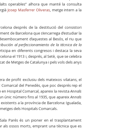
lalts operables” alhora que manté la consulta
urgià
Josep Masferrer Oliveras
, metge intern a la
elona després de la destitució del consistori
tament de Barcelona que s’encarrega d’estudiar la
l desembocament d’aquestes al Besós, el riu que
ibución al perfeccionamiento de la técnica de la
ticipa en diferents congresos i destaca la seva
elona el 1913 i, després, al Setè, que se celebra
icat de Metges de Catalunya i pels vols dels anys
ra de profit exclusiu dels mateixos vilatans, el
al Comarcal del Penedès, que poc després rep el
 en Hospital Comarcal, apareix la revista
Annals
 un únic número fins al 1935, que apareix
Annals
 existents a la província de Barcelona: Igualada,
s metges dels Hospitals Comarcals.
 Sala Parés és un pioner en el trasplantament
tar als ossos morts, emprant una tècnica que es