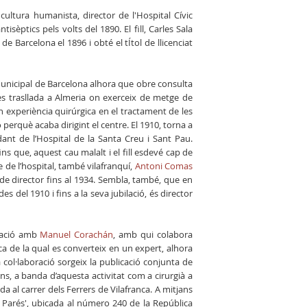
cultura humanista, director de l'Hospital Cívic
sèptics pels volts del 1890. El fill, Carles Sala
 de Barcelona el 1896 i obté el tÍtol de llicenciat
Municipal de Barcelona alhora que obre consulta
s trasllada a Almeria on exerceix de metge de
an experiència quirúrgica en el tractament de les
 perquè acaba dirigint el centre. El 1910, torna a
nt de l’Hospital de la Santa Creu i Sant Pau.
ins que, aquest cau malalt i el fill esdevé cap de
ge de l’hospital, també vilafranquí,
Antoni Comas
 de director fins al 1934. Sembla, també, que en
s del 1910 i fins a la seva jubilació, és director
elació amb
Manuel Corachán
, amb qui colabora
ica de la qual es converteix en un expert, alhora
 col·laboració sorgeix la publicació conjunta de
ns, a banda d’aquesta activitat com a cirurgià a
ada al carrer dels Ferrers de Vilafranca. A mitjans
la Parés', ubicada al número 240 de la República