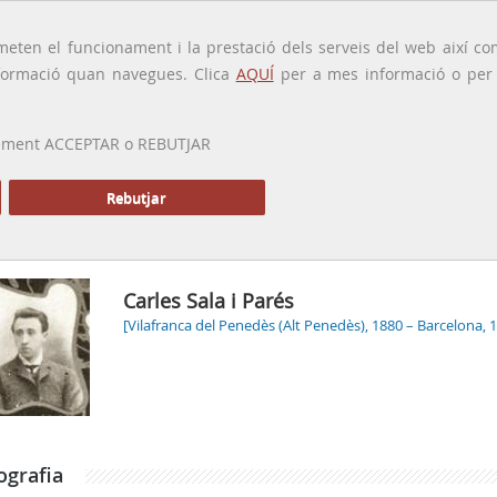
traducido por
eten el funcionament i la prestació dels serveis del web així com
ormació quan navegues. Clica
AQUÍ
per a mes informació o per a
 prement ACCEPTAR o REBUTJAR
PRESENTACIÓ
GALERIA
ALTRES GALERIES
MEMÒRIA P
Rebutjar
Carles Sala i Parés
[Vilafranca del Penedès (Alt Penedès), 1880 – Barcelona, 
ografia