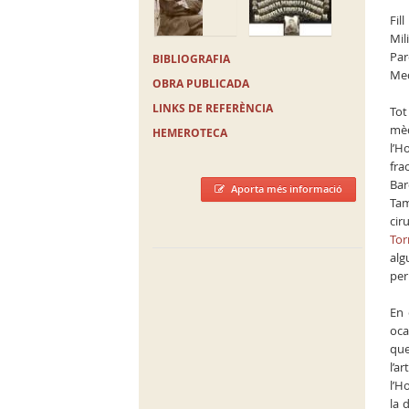
Fil
Mil
Par
BIBLIOGRAFIA
Med
OBRA PUBLICADA
LINKS DE REFERÈNCIA
Tot
mèd
HEMEROTECA
l’H
fra
Bar
Aporta més informació
Tam
cir
Tor
alg
per
En 
oca
que
l’ar
l’H
la 