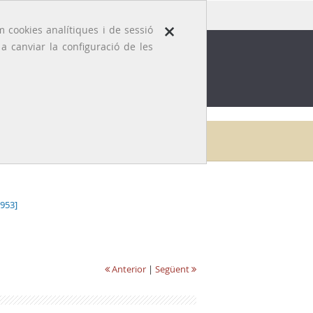
×
 cookies analítiques i de sessió
 canviar la configuració de les
ROFESSIÓ
EFEMÈRIDES MÈDIQUES
Inici
Galeria
Carles Sala i Parés
1953]
Anterior
|
Següent