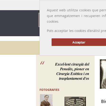
Idioma:
Català
|
Castellano
|
English
|
Français
Aquest web utilitza cookies que perm
que emmagatzemen i recuperen inf
cookies
Pots acceptar les cookies d’anàlisi
Acceptar
Galeria de metges
Excel·lent cirurgià del
Penedès, pioner en
Cirurgia Estètica i en
trasplantament d'os
FOTOGRAFIES
Bi