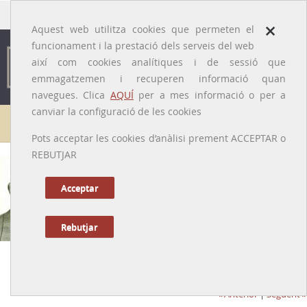
traducido por
×
Aquest web utilitza cookies que permeten el
funcionament i la prestació dels serveis del web
així com cookies analítiques i de sessió que
emmagatzemen i recuperen informació quan
navegues. Clica
AQUÍ
per a mes informació o per a
canviar la configuració de les cookies
Galeria de metges
Pots acceptar les cookies d’anàlisi prement ACCEPTAR o
REBUTJAR
Acceptar
Rebutjar
Salvador Vaquer i Sadurní
[Campdevànol (Ripollès), 1917 – Llívia (Cerdanya), 1993]
Anterior
|
Següent