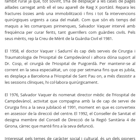
l’àmbit rural ja que, tot sovint, s’ha de desplaçar a les cases de pagès
aïllades carregat amb ell el seu aparell de Raig X portàtil. Repara les
fractures òssies amb una immobilització i fins i tot fa intervencions
quirúrgiques urgents a casa del malalt. Com que són els temps del
maquis a les comarques pirinenques, Salvador Vaquer intervé amb
freqüència per curar ferits, tant guerrillers com guàrdies civils. Pels
seus mèrits, rep la Creu de Mèrit de la Guàrdia Civil el 1981.
El 1958, el doctor Vaquer i Sadurní és cap dels serveis de Cirurgia i
Traumatologia de l’Hospital de Campdevànol i alhora dóna suport al
Dr. Cosp, el cirurgià de l’Hospital de Puigcerdà. Per mantenir-se al
corrent en la seva especialitat, un cop per setmana fins que es jubila,
es desplaça a Barcelona a l’Hospital de Sant Pau on, a més d’assistir a
les sessions clíniques, hi col·labora quirúrgicament.
El 1976, Salvador Vaquer és nomenat director mèdic de l’Hospital de
Campdevànol, activitat que compagina amb la de cap de servei de
Cirurgia fins a la seva jubilació el 1991, moment en que es converteix
en assessor de la direcció del centre. El 1992, el Conseller de Sanitat el
designa membre del Consell de Direcció de la Regió Sanitària 4 de
Girona, càrrec que manté fins a la seva defunció.
Interessat pels temes de caràcter social i cultural, és un dels pioners