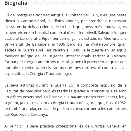
Biografia
Fill del metge Melcior Vaquer que, al voltant del 1915, crea una petita
clínica a Campdevànol, la Clínica Vaquer, per atendre la necessitat
d'assistència dels accidents de treball i que, anys més endavant, es
converteix en un hospital comarcal d’excel·lent nivell. Salvador Vaquer
acaba el batxillerat a Ripoll per començar els estudis de Medicina a la
Universitat de Barcelona el 1936 però els ha d’interrompre quan
esclata la Guerra Civil i els reprèn el 1940. Fa la guerra en un equip
medicoquirúrgic de les Brigades Internacionals radicat a Valencia,
format per metges americans que l’alliçonen i li permeten adquirir una
notable experiència en els camps que més tard escull com a la seva
especialitat, la Cirurgia i Traumatologia.
La seva activitat durant la Guerra Civil li comporta l’expulsió de la
Facultat de Medicina però és readmès gràcies a l’amistat que té amb
un alferes provisional. Es llicencia el 1944 amb notes excel·lents i, l’any
següent, ja exerceix com a cirurgià i traumatòleg tot i que, fins al 1962,
té també una plaça oficial de pediatre consultor per a les comarques
del Ripollès i la Cerdanya.
Al principi, la seva pràctica professional és de Cirurgia General en