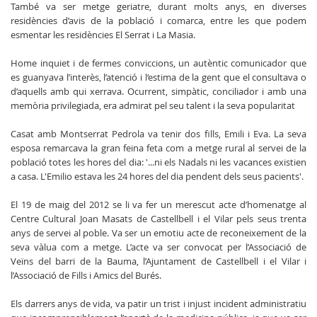
També va ser metge geriatre, durant molts anys, en diverses
residències d’avis de la població i comarca, entre les que podem
esmentar les residències El Serrat i La Masia.
Home inquiet i de fermes conviccions, un autèntic comunicador que
es guanyava l’interès, l’atenció i l‘estima de la gent que el consultava o
d’aquells amb qui xerrava. Ocurrent, simpàtic, conciliador i amb una
memòria privilegiada, era admirat pel seu talent i la seva popularitat
Casat amb Montserrat Pedrola va tenir dos fills, Emili i Eva. La seva
esposa remarcava la gran feina feta com a metge rural al servei de la
població totes les hores del dia: '...ni els Nadals ni les vacances existien
a casa. L'Emilio estava les 24 hores del dia pendent dels seus pacients'.
El 19 de maig del 2012 se li va fer un merescut acte d’homenatge al
Centre Cultural Joan Masats de Castellbell i el Vilar pels seus trenta
anys de servei al poble. Va ser un emotiu acte de reconeixement de la
seva vàlua com a metge. L’acte va ser convocat per l’Associació de
Veïns del barri de la Bauma, l’Ajuntament de Castellbell i el Vilar i
l’Associació de Fills i Amics del Burés.
Els darrers anys de vida, va patir un trist i injust incident administratiu