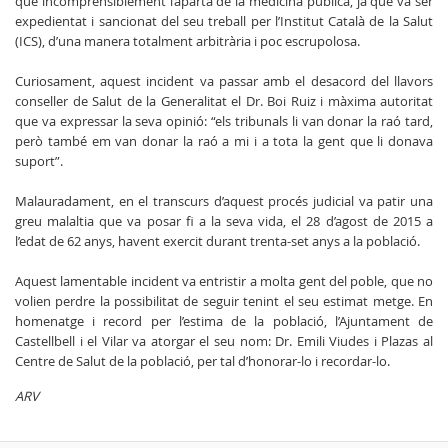
que incomprensiblement l’apartà de la medicina pública, ja que va ser
expedientat i sancionat del seu treball per l’Institut Català de la Salut
(ICS), d’una manera totalment arbitrària i poc escrupolosa.
Curiosament, aquest incident va passar amb el desacord del llavors
conseller de Salut de la Generalitat el Dr. Boi Ruiz i màxima autoritat
que va expressar la seva opinió: “els tribunals li van donar la raó tard,
però també em van donar la raó a mi i a tota la gent que li donava
suport”.
Malauradament, en el transcurs d’aquest procés judicial va patir una
greu malaltia que va posar fi a la seva vida, el 28 d’agost de 2015 a
l’edat de 62 anys, havent exercit durant trenta-set anys a la població.
Aquest lamentable incident va entristir a molta gent del poble, que no
volien perdre la possibilitat de seguir tenint el seu estimat metge. En
homenatge i record per l’estima de la població, l’Ajuntament de
Castellbell i el Vilar va atorgar el seu nom: Dr. Emili Viudes i Plazas al
Centre de Salut de la població, per tal d’honorar-lo i recordar-lo.
ARV