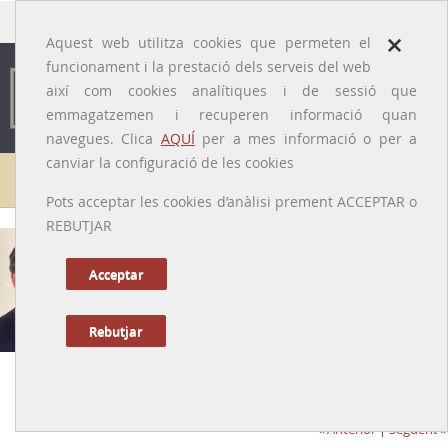
traducido por
×
Aquest web utilitza cookies que permeten el
funcionament i la prestació dels serveis del web
així com cookies analítiques i de sessió que
emmagatzemen i recuperen informació quan
navegues. Clica
AQUÍ
per a mes informació o per a
canviar la configuració de les cookies
Galeria de metges
Pots acceptar les cookies d’anàlisi prement ACCEPTAR o
REBUTJAR
Acceptar
Rebutjar
Emili Viudes i Plazas
[Serón (Almeria), 16/11/1952 - Castellbell i el Vilar (Bages), 26/08/2015]
Anterior
|
Següent