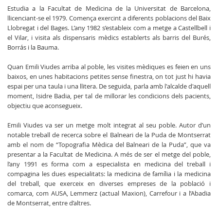
Estudia a la Facultat de Medicina de la Universitat de Barcelona,
llicenciant-se el 1979. Comença exercint a diferents poblacions del Baix
Llobregat i del Bages. L’any 1982 s’estableix com a metge a Castellbell i
el Vilar, i visita als dispensaris mèdics establerts als barris del Burés,
Borrás i la Bauma.
Quan Emili Viudes arriba al poble, les visites mèdiques es feien en uns
baixos, en unes habitacions petites sense finestra, on tot just hi havia
espai per una taula i una llitera. De seguida, parla amb l'alcalde d'aquell
moment, Isidre Badia, per tal de millorar les condicions dels pacients,
objectiu que aconsegueix.
Emili Viudes va ser un metge molt integrat al seu poble. Autor d’un
notable treball de recerca sobre el Balneari de la Puda de Montserrat
amb el nom de “Topografia Mèdica del Balneari de la Puda”, que va
presentar a la Facultat de Medicina. A més de ser el metge del poble,
l’any 1991 es forma com a especialista en medicina del treball i
compagina les dues especialitats: la medicina de família i la medicina
del treball, que exerceix en diverses empreses de la població i
comarca, com AUSA, Lemmerz (actual Maxion), Carrefour i a l’Abadia
de Montserrat, entre d’altres.