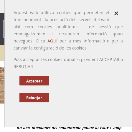
traducido por
×
Aquest web utilitza cookies que permeten el
funcionament i la prestació dels serveis del web
així com cookies analítiques i de sessió que
emmagatzemen i recuperen informació quan
navegues. Clica
AQUÍ
per a mes informació o per a
canviar la configuració de les cookies
Galeria de metges
Pots acceptar les cookies d’anàlisi prement ACCEPTAR o
REBUTJAR
Miquel dels Sants Font i Martí
[Reus, 18/09/1862 - Barcelona, 01/04/1929]
Acceptar
Rebutjar
Anterior
|
Següent
Metge i periodista reusenc a cavall dels segles XIX i XX,
un dels iniciadors del catalanisme polític al Baix Camp