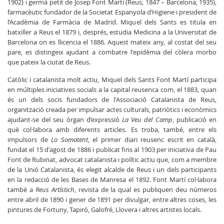
1902) i germà petit de Josep Font Martí (Reus, 1847 – Barcelona, 1935),
farmacèutic fundador de la Societat Espanyola d’Higiene i president de
l’Acadèmia de Farmàcia de Madrid. Miquel dels Sants es titula en
batxiller a Reus el 1879 i, després, estudia Medicina a la Universitat de
Barcelona on es llicencia el 1886. Aquest mateix any, al costat del seu
pare, es distingeix ajudant a combatre l'epidèmia del còlera morbo
que pateix la ciutat de Reus.
Catòlic i catalanista molt actiu, Miquel dels Sants Font Martí participa
en múltiples iniciatives socials a la capital reusenca com, el 1883, quan
és un dels socis fundadors de l'Associació Catalanista de Reus,
organització creada per impulsar actes culturals, patriòtics i econòmics
ajudant-se del seu òrgan d’expressió
La Veu del Camp
, publicació en
què col·labora amb diferents articles. Es troba, també, entre els
impulsors de
Lo Somatent
, el primer diari reusenc escrit en català,
fundat el 15 d'agost de 1886 i publicat fins al 1903 per iniciativa de Pau
Font de Rubinat, advocat catalanista i polític actiu que, com a membre
de la Unió Catalanista, és elegit alcalde de Reus i un dels participants
en la redacció de les Bases de Manresa el 1892. Font Martí col·labora
també a
Reus Artístich
, revista de la qual es publiquen deu números
entre abril de 1890 i gener de 1891 per divulgar, entre altres coses, les
pintures de Fortuny, Tapiró, Galofré, Llovera i altres artistes locals.