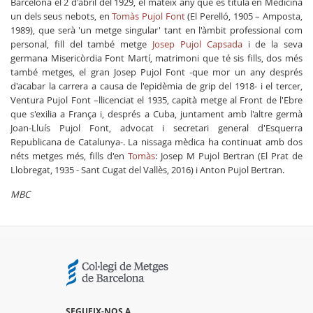
Barcelona el 2 d'abril del 1929, el mateix any que es titula en Medicina
un dels seus nebots, en
Tomàs Pujol Font
(El Perelló, 1905 – Amposta,
1989), que serà 'un metge singular' tant en l'àmbit professional com
personal, fill del també metge
Josep Pujol Capsada
i de la seva
germana Misericòrdia Font Martí, matrimoni que té sis fills, dos més
també metges, el gran Josep Pujol Font -que mor un any després
d'acabar la carrera a causa de l'epidèmia de grip del 1918- i el tercer,
Ventura Pujol Font –llicenciat el 1935, capità metge al Front de l'Ebre
que s'exilia a França i, després a Cuba, juntament amb l'altre germà
Joan-Lluís Pujol Font, advocat i secretari general d'Esquerra
Republicana de Catalunya-. La nissaga mèdica ha continuat amb dos
néts metges més, fills d'en
Tomàs
: Josep M Pujol Bertran (El Prat de
Llobregat, 1935 - Sant Cugat del Vallès, 2016) i Anton Pujol Bertran.
MBC
SEGUEIX-NOS A