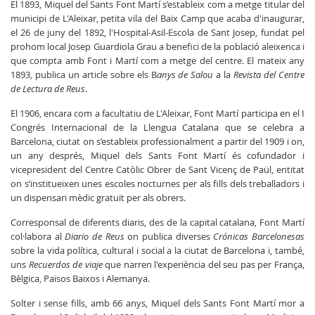
El 1893, Miquel del Sants Font Martí s’estableix com a metge titular del
municipi de L'Aleixar, petita vila del Baix Camp que acaba d'inaugurar,
el 26 de juny del 1892, l'Hospital-Asil-Escola de Sant Josep, fundat pel
prohom local Josep Guardiola Grau a benefici de la població aleixenca i
que compta amb Font i Martí com a metge del centre. El mateix any
1893, publica un article sobre els B
anys de Salou
a la
Revista del Centre
de Lectura de Reus
.
El 1906, encara com a facultatiu de L'Aleixar, Font Martí participa en el I
Congrés Internacional de la Llengua Catalana que se celebra a
Barcelona, ciutat on s’estableix professionalment a partir del 1909 i on,
un any després, Miquel dels Sants Font Martí és cofundador i
vicepresident del Centre Catòlic Obrer de Sant Vicenç de Paül, entitat
on s’institueixen unes escoles nocturnes per als fills dels treballadors i
un dispensari mèdic gratuït per als obrers.
Corresponsal de diferents diaris, des de la capital catalana, Font Martí
col·labora al
Diario de Reus
on publica diverses
Crónicas Barcelonesas
sobre la vida política, cultural i social a la ciutat de Barcelona i, també,
uns
Recuerdos de viaje
que narren l'experiència del seu pas per França,
Bèlgica, Països Baixos i Alemanya.
Solter i sense fills, amb 66 anys, Miquel dels Sants Font Martí mor a