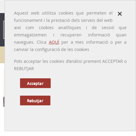
traducido por
×
Aquest web utilitza cookies que permeten el
funcionament i la prestació dels serveis del web
així com cookies analítiques i de sessió que
emmagatzemen i recuperen informació quan
navegues. Clica
AQUÍ
per a mes informació o per a
canviar la configuració de les cookies
Galeria de metges
Pots acceptar les cookies d’anàlisi prement ACCEPTAR o
REBUTJAR
Joan Solé-Llenas
[Barcelona, 1923 – 2017]
Acceptar
Rebutjar
Tornar a la Biografia
Pioner de la Neuroradiologia a Espanya