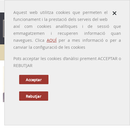
traducido por
×
Aquest web utilitza cookies que permeten el
funcionament i la prestació dels serveis del web
així com cookies analítiques i de sessió que
emmagatzemen i recuperen informació quan
navegues. Clica
AQUÍ
per a mes informació o per a
canviar la configuració de les cookies
Galeria de metges
Pots acceptar les cookies d’anàlisi prement ACCEPTAR o
REBUTJAR
Joan Solé-Llenas
[Barcelona, 1923 – 2017]
Acceptar
Rebutjar
Tornar a la Biografia
Pioner de la Neuroradiologia a Espanya