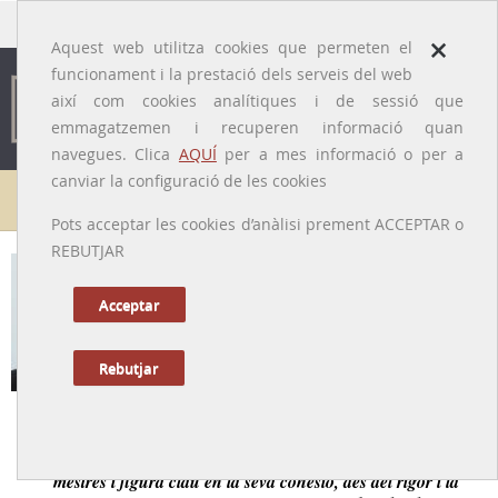
traducido por
×
Aquest web utilitza cookies que permeten el
funcionament i la prestació dels serveis del web
així com cookies analítiques i de sessió que
emmagatzemen i recuperen informació quan
navegues. Clica
AQUÍ
per a mes informació o per a
canviar la configuració de les cookies
Galeria de metges
Pots acceptar les cookies d’anàlisi prement ACCEPTAR o
REBUTJAR
Josep Traserra i Parareda
[Barcelona, 24/08/1931 – 23/10/2019]
Acceptar
Rebutjar
Tornar a la Biografia
Continuador de l’escola catalana d’ORL, mestre de
mestres i figura clau en la seva cohesió, des del rigor i la