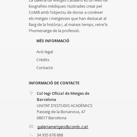
La Galeria de Metges Catalans és un web de
biografies mèdiques i·lustrades creat pel
CoMB amb l'objectiu de donar a conèixer
els metges i metgesses que han destacat al
llarg de la història i, al mateix temps, retre'ls
l'homenatge de la professió.
MÉS INFORMACIÓ
Avís legal
Crèdits
Contacte
INFORMACIÓ DE CONTACTE
Col·legi Oficial de Metges de
Barcelona
UNITAT D'ESTUDIS ACADÈMICS
Passeig de la Bonanova, 47
08017 Barcelona
34 935 678 888