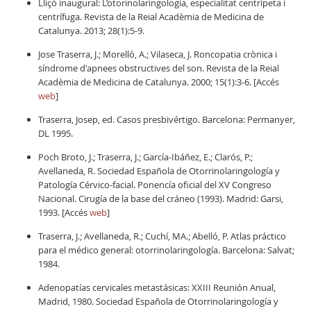
Lliçó inaugural: L’otorinolaringologia, especialitat centrípeta i
centrífuga. Revista de la Reial Acadèmia de Medicina de
Catalunya. 2013; 28(1):5-9.
Jose Traserra, J.; Morelló, A.; Vilaseca, J. Roncopatia crònica i
síndrome d'apnees obstructives del son. Revista de la Reial
Acadèmia de Medicina de Catalunya. 2000; 15(1):3-6. [Accés
web
]
Traserra, Josep, ed. Casos presbivértigo. Barcelona: Permanyer,
DL 1995.
Poch Broto, J.; Traserra, J.; García-Ibáñez, E.; Clarós, P.;
Avellaneda, R. Sociedad Española de Otorrinolaringología y
Patología Cérvico-facial. Ponencía oficial del XV Congreso
Nacional. Cirugía de la base del cráneo (1993). Madrid: Garsi,
1993. [Accés
web
]
Traserra, J.; Avellaneda, R.; Cuchí, MA.; Abelló, P. Atlas práctico
para el médico general: otorrinolaringología. Barcelona: Salvat;
1984.
Adenopatías cervicales metastásicas: XXIII Reunión Anual,
Madrid, 1980. Sociedad Española de Otorrinolaringología y