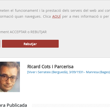
traducido por
eten el funcionament i la prestació dels serveis del web així com
ormació quan navegues. Clica
AQUÍ
per a mes informació o per a
 prement ACCEPTAR o REBUTJAR
PRESENTACIÓ
GALERIA
ALTRES GALERIES
MEMÒRIA P
Rebutjar
Inici
Ricard Cots i Parcerisa
[Viver i Serrateix (Berguedà), 3/09/1931– Manresa (Bages)
ra Publicada