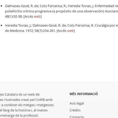
Dalmases-Gosé, R. de; Cots Parcerisa, R.; Heredia Tovias, J. Enfermedad
poliahtritis crónica progresiva (a propósito de una observación) Asocia
48(1):92-98. [Accés
web
]
Heredia Tovias, J.; Dalmases-Gosé, R. de; Cots Parcerisa, R. Cruralgia po
de Medicina. 1972; 58(7):254-261. [Accés
web
]
MÉS INFORMACIÓ
ges Catalans és un web de
es i·lustrades creat pel CoMB amb
Avís legal
r a conèixer els metges i metgesses
 llarg de la història i, al mateix
Crèdits
homenatge de la professió.
Contacte