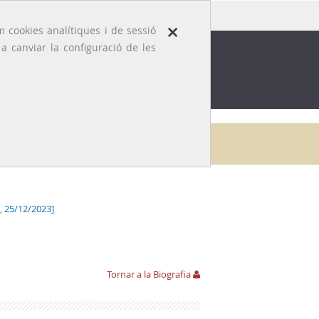
×
 cookies analítiques i de sessió
 canviar la configuració de les
ROFESSIÓ
EFEMÈRIDES MÈDIQUES
Galeria
Ricard Cots i Parcerisa
Obra publicada
, 25/12/2023]
Tornar a la Biografia