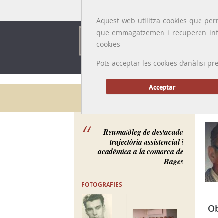
Idioma:
Català
|
Castellano
|
English
|
Français
Aquest web utilitza cookies que perm
que emmagatzemen i recuperen inf
cookies
Pots acceptar les cookies d’anàlisi
Acceptar
Galeria de metges
Reumatòleg de destacada
trajectòria assistencial i
acadèmica a la comarca de
Bages
FOTOGRAFIES
Ob