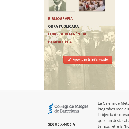
BIBLIOGRAFIA
OBRA PUBLICADA
LINKS DE REFERÈNCIA
HEMEROTECA
Aporta més informació
La Galeria de Met
biografies mèdiqu
l'objectiu de dona
que han destacat al
SEGUEIX-NOS A
temps, retre'ls l'