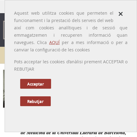
traducido por
×
Aquest web utilitza cookies que permeten el
funcionament i la prestació dels serveis del web
així com cookies analítiques i de sessió que
emmagatzemen i recuperen informació quan
navegues. Clica
AQUÍ
per a mes informació o per a
canviar la configuració de les cookies
Galeria de metges
Pots acceptar les cookies d’anàlisi prement ACCEPTAR o
REBUTJAR
Francesc de Paula Folch i Amich
[Granada, 02/10/1799 – Barcelona, 09/12/1888]
Acceptar
Rebutjar
Tornar a la Biografia
Primer catedràtic d’anatomia patològica de la Facultat
de Medicina de la Universitat Literària de Barcelona,