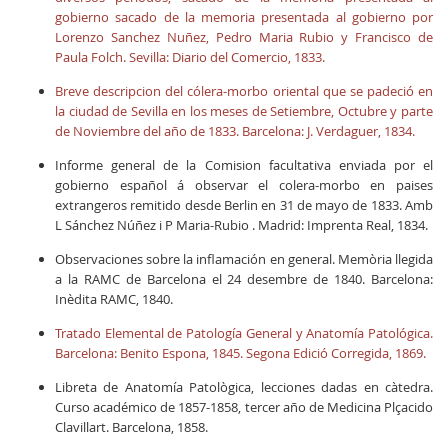
gobierno sacado de la memoria presentada al gobierno por
Lorenzo Sanchez Nuñez, Pedro Maria Rubio y Francisco de
Paula Folch. Sevilla: Diario del Comercio, 1833.
Breve descripcion del cólera-morbo oriental que se padeció en
la ciudad de Sevilla en los meses de Setiembre, Octubre y parte
de Noviembre del año de 1833. Barcelona: J. Verdaguer, 1834.
Informe general de la Comision facultativa enviada por el
gobierno español á observar el colera-morbo en paises
extrangeros remitido desde Berlin en 31 de mayo de 1833. Amb
L Sánchez Núñez i P Maria-Rubio . Madrid: Imprenta Real, 1834.
Observaciones sobre la inflamación en general. Memòria llegida
a la RAMC de Barcelona el 24 desembre de 1840. Barcelona:
Inèdita RAMC, 1840.
Tratado Elemental de Patología General y Anatomía Patológica.
Barcelona: Benito Espona, 1845.
Segona Edició Corregida, 1869.
Libreta de Anatomía Patològica, lecciones dadas en càtedra.
Curso académico de 1857-1858, tercer año de Medicina Plçacido
Clavillart. Barcelona, 1858.