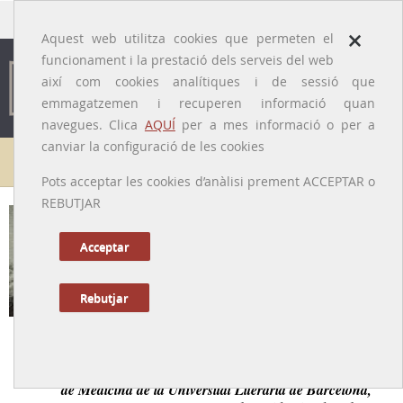
traducido por
×
Aquest web utilitza cookies que permeten el
funcionament i la prestació dels serveis del web
així com cookies analítiques i de sessió que
emmagatzemen i recuperen informació quan
navegues. Clica
AQUÍ
per a mes informació o per a
canviar la configuració de les cookies
Galeria de metges
Pots acceptar les cookies d’anàlisi prement ACCEPTAR o
REBUTJAR
Francesc de Paula Folch i Amich
[Granada, 02/10/1799 – Barcelona, 09/12/1888]
Acceptar
Rebutjar
Tornar a la Biografia
Primer catedràtic d’anatomia patològica de la Facultat
de Medicina de la Universitat Literària de Barcelona,