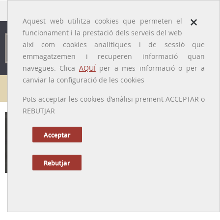
traducido por
×
Aquest web utilitza cookies que permeten el
funcionament i la prestació dels serveis del web
així com cookies analítiques i de sessió que
emmagatzemen i recuperen informació quan
navegues. Clica
AQUÍ
per a mes informació o per a
canviar la configuració de les cookies
Galeria de metges
Pots acceptar les cookies d’anàlisi prement ACCEPTAR o
REBUTJAR
Pere Calafell i Gibert
[Barcelona, 1907 – Benicàssim, 1984]
Acceptar
Rebutjar
Tornar a la Biografia
Impulsor de la Pediatria social i mestre de ciutadania