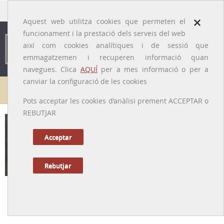
traducido por
×
Aquest web utilitza cookies que permeten el
funcionament i la prestació dels serveis del web
així com cookies analítiques i de sessió que
emmagatzemen i recuperen informació quan
navegues. Clica
AQUÍ
per a mes informació o per a
canviar la configuració de les cookies
Galeria de metges
Pots acceptar les cookies d’anàlisi prement ACCEPTAR o
REBUTJAR
Pere Calafell i Gibert
[Barcelona, 1907 – Benicàssim, 1984]
Acceptar
Rebutjar
Tornar a la Biografia
Impulsor de la Pediatria social i mestre de ciutadania