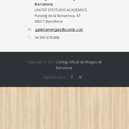
Barcelona
UNITAT D'ESTUDIS ACADÈMICS
Passeig de la Bonanova, 47
08017 Barcelona
34 935 678 888
Copyright © 2015
Col·legi Oficial de Metges de
Barcelona
.
Segueix-nos a: