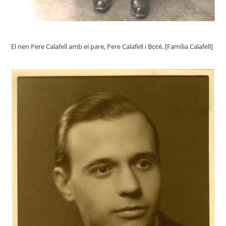
El nen Pere Calafell amb el pare, Pere Calafell i Boté. [Família Calafell]