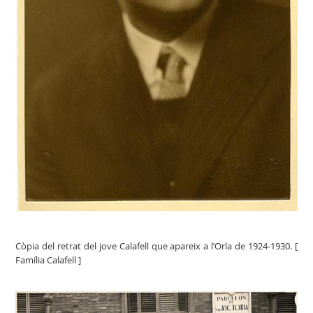
Còpia del retrat del jove Calafell que apareix a l’Orla de 1924-1930. [
Família Calafell ]