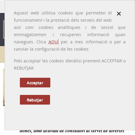
traducido por
×
Aquest web utilitza cookies que permeten el
funcionament i la prestació dels serveis del web
així com cookies analítiques i de sessió que
emmagatzemen i recuperen informació quan
navegues. Clica
AQUÍ
per a mes informació o per a
canviar la configuració de les cookies
Galeria de metges
Pots acceptar les cookies d’anàlisi prement ACCEPTAR o
REBUTJAR
Encarnació Tuca i Nasarre
[Barcelona, 26/03/1893 – 07/12/1974]
Acceptar
Rebutjar
Tornar a la Biografia
Metgessa dedicada a la pediatria i a les malalties de les
dones, amb activitat de consultori al servei de diverses