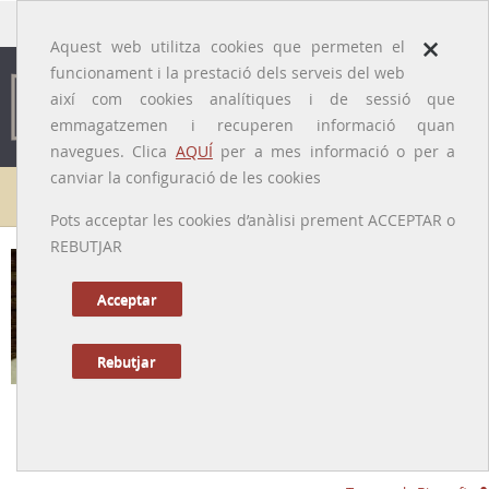
traducido por
×
Aquest web utilitza cookies que permeten el
funcionament i la prestació dels serveis del web
així com cookies analítiques i de sessió que
emmagatzemen i recuperen informació quan
navegues. Clica
AQUÍ
per a mes informació o per a
canviar la configuració de les cookies
Galeria de metges
Pots acceptar les cookies d’anàlisi prement ACCEPTAR o
REBUTJAR
Acceptar
Rebutjar
Ricard Bordas i Jané
[El Vendrell (Baix Penedès), 12/08/1904 – Santa Coloma de Gramenet,
02/12/1981]