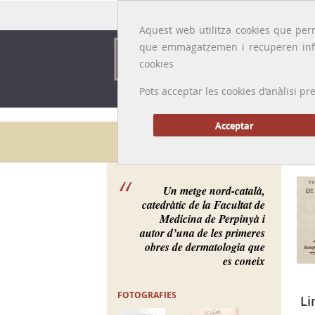
Idioma:
Català
|
Castellano
|
English
|
Français
Aquest web utilitza cookies que perm
que emmagatzemen i recuperen inf
cookies
Pots acceptar les cookies d’anàlisi
Acceptar
Galeria de metges
Un metge nord-català,
catedràtic de la Facultat de
Medicina de Perpinyà i
autor d’una de les primeres
obres de dermatologia que
es coneix
FOTOGRAFIES
Li