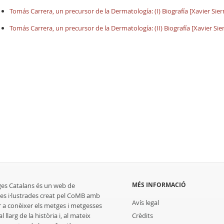
Tomás Carrera, un precursor de la Dermatología: (I) Biografía [Xavier Si
Tomás Carrera, un precursor de la Dermatología: (II) Biografía [Xavier S
MÉS INFORMACIÓ
ges Catalans és un web de
es i·lustrades creat pel CoMB amb
Avís legal
r a conèixer els metges i metgesses
 llarg de la història i, al mateix
Crèdits