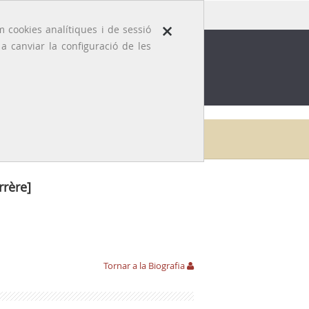
×
 cookies analítiques i de sessió
 canviar la configuració de les
ROFESSIÓ
EFEMÈRIDES MÈDIQUES
ra Amanrich [o Thomas Carrère]
Links de referència
rère]
Tornar a la Biografia