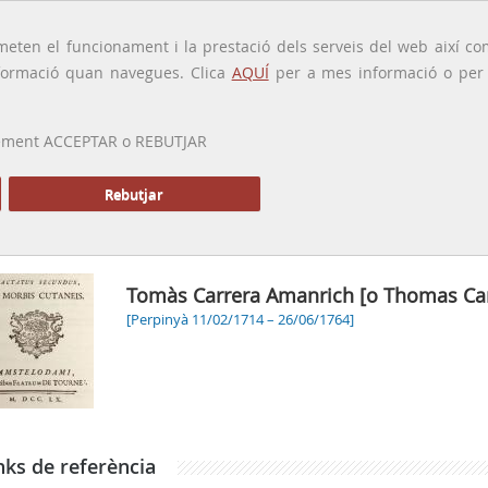
traducido por
eten el funcionament i la prestació dels serveis del web així com
ormació quan navegues. Clica
AQUÍ
per a mes informació o per a
 prement ACCEPTAR o REBUTJAR
PRESENTACIÓ
GALERIA
ALTRES GALERIES
MEMÒRIA P
Rebutjar
Inici
Galeria
Tomàs Carre
Tomàs Carrera Amanrich [o Thomas Car
[Perpinyà 11/02/1714 – 26/06/1764]
nks de referència