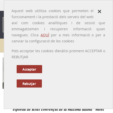
traducido por
×
Aquest web utilitza cookies que permeten el
funcionament i la prestació dels serveis del web
així com cookies analítiques i de sessió que
emmagatzemen i recuperen informació quan
navegues. Clica
AQUÍ
per a mes informació o per a
canviar la configuració de les cookies
Galeria de metges
Pots acceptar les cookies d’anàlisi prement ACCEPTAR o
REBUTJAR
Joan Domènech i Mas
[Reus, 1891 - 1976]
Acceptar
Rebutjar
Tornar a la Biografia
Metge i prohom reusenc, ànima del projecte ciutadà i
esportiu de Reus convençut de la màxima llatina "mens