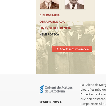
BIBLIOGRAFIA
OBRA PUBLICADA
LINKS DE REFERÈNCIA
HEMEROTECA
Aporta més informació
La Galeria de Met
biografies mèdiqu
l'objectiu de dona
que han destacat al
SEGUEIX-NOS A
temps, retre'ls l'