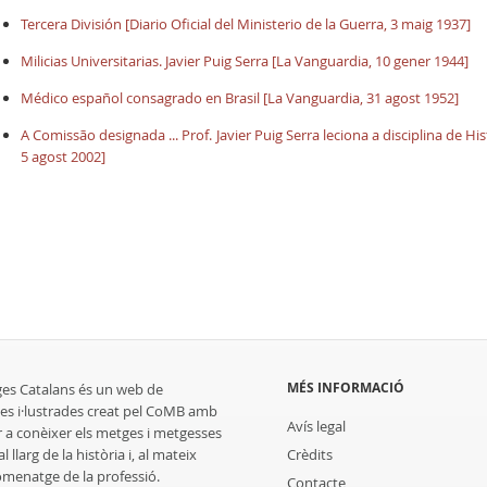
Tercera División [Diario Oficial del Ministerio de la Guerra, 3 maig 1937]
Milicias Universitarias. Javier Puig Serra [La Vanguardia, 10 gener 1944]
Médico español consagrado en Brasil [La Vanguardia, 31 agost 1952]
A Comissão designada ... Prof. Javier Puig Serra leciona a disciplina de Hist
5 agost 2002]
MÉS INFORMACIÓ
ges Catalans és un web de
es i·lustrades creat pel CoMB amb
Avís legal
r a conèixer els metges i metgesses
 llarg de la història i, al mateix
Crèdits
homenatge de la professió.
Contacte