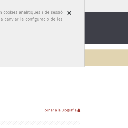
×
 cookies analítiques i de sessió
 canviar la configuració de les
ROFESSIÓ
EFEMÈRIDES MÈDIQUES
Inici
Galeria
Xavier Puig i Serra
Hemeroteca
Tornar a la Biografia