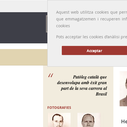
Idioma:
Català
|
Castellano
|
English
|
Français
Aquest web utilitza cookies que perm
que emmagatzemen i recuperen inf
cookies
Pots acceptar les cookies d’anàlisi
Acceptar
Galeria de metges
Patòleg català que
desenvolupa amb èxit gran
part de la seva carrera al
Brasil
FOTOGRAFIES
H