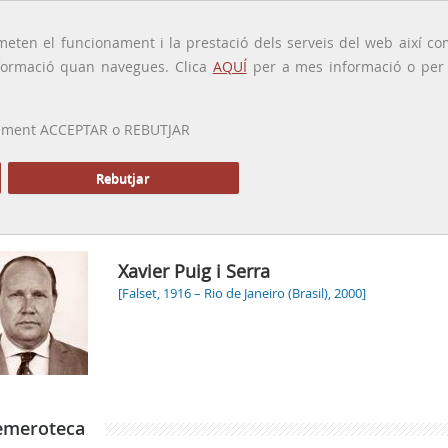
traducido por
eten el funcionament i la prestació dels serveis del web així com
ormació quan navegues. Clica
AQUÍ
per a mes informació o per a
 prement ACCEPTAR o REBUTJAR
PRESENTACIÓ
GALERIA
ALTRES GALERIES
MEMÒRIA P
Rebutjar
Xavier Puig i Serra
[Falset, 1916 – Rio de Janeiro (Brasil), 2000]
emeroteca