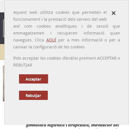
traducido por
×
Aquest web utilitza cookies que permeten el
funcionament i la prestació dels serveis del web
així com cookies analítiques i de sessió que
emmagatzemen i recuperen informació quan
navegues. Clica
AQUÍ
per a mes informació o per a
canviar la configuració de les cookies
Galeria de metges
Pots acceptar les cookies d’anàlisi prement ACCEPTAR o
REBUTJAR
Francesc Xavier Bartrina i Costa
[Olot, 04/11/1885 - Madrid, 02/12/1930]
Acceptar
Rebutjar
Tornar a la Biografia
Metge i professor d'Educació Física, especialista en
gimnàstica higiènica i terapèutica, introductor del