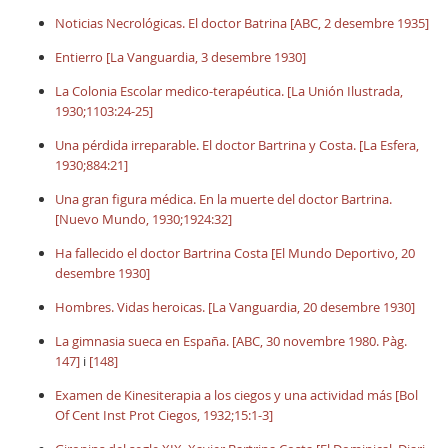
Noticias Necrológicas. El doctor Batrina [ABC, 2 desembre 1935]
Entierro [La Vanguardia, 3 desembre 1930]
La Colonia Escolar medico-terapéutica. [La Unión Ilustrada,
1930;1103:24-25]
Una pérdida irreparable. El doctor Bartrina y Costa. [La Esfera,
1930;884:21]
Una gran figura médica. En la muerte del doctor Bartrina.
[Nuevo Mundo, 1930;1924:32]
Ha fallecido el doctor Bartrina Costa [El Mundo Deportivo, 20
desembre 1930]
Hombres. Vidas heroicas. [La Vanguardia, 20 desembre 1930]
La gimnasia sueca en España. [ABC, 30 novembre 1980. Pàg.
147]
i
[148]
Examen de Kinesiterapia a los ciegos y una actividad más [Bol
Of Cent Inst Prot Ciegos, 1932;15:1-3]