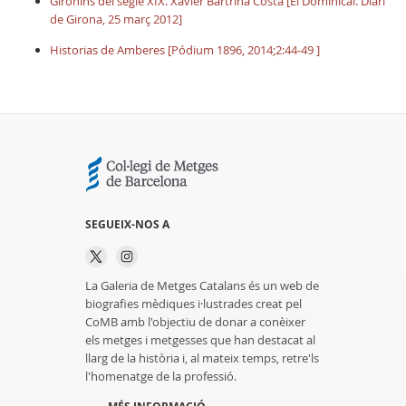
Gironins del segle XIX. Xavier Bartrina Costa [El Dominical. Diari
de Girona, 25 març 2012]
Historias de Amberes [Pódium 1896, 2014;2:44-49 ]
SEGUEIX-NOS A
La Galeria de Metges Catalans és un web de
biografies mèdiques i·lustrades creat pel
CoMB amb l'objectiu de donar a conèixer
els metges i metgesses que han destacat al
llarg de la història i, al mateix temps, retre'ls
l'homenatge de la professió.