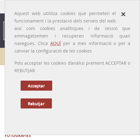
traducido por
×
Aquest web utilitza cookies que permeten el
funcionament i la prestació dels serveis del web
així com cookies analítiques i de sessió que
emmagatzemen i recuperen informació quan
navegues. Clica
AQUÍ
per a mes informació o per a
canviar la configuració de les cookies
Galeria de metges
Pots acceptar les cookies d’anàlisi prement ACCEPTAR o
REBUTJAR
Jeroni Amiguet i Breçó
[Tortosa, segle XV – Barcelona ca. 1530]
Acceptar
Tornar a la Biografia
Rebutjar
Metge, gramàtic i humanista tortosí, que va exercir a
Tortosa, València i Barcelona
FOTOGRAFIES