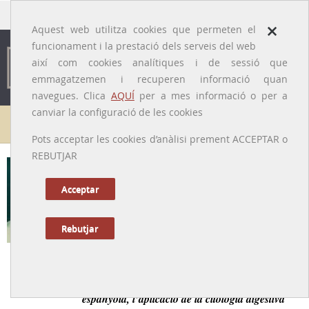
traducido por
×
Aquest web utilitza cookies que permeten el
funcionament i la prestació dels serveis del web
així com cookies analítiques i de sessió que
emmagatzemen i recuperen informació quan
navegues. Clica
AQUÍ
per a mes informació o per a
canviar la configuració de les cookies
Galeria de metges
Pots acceptar les cookies d’anàlisi prement ACCEPTAR o
REBUTJAR
Vicenç Cabré i Fiol
[Figueres, 14/11/1912 – Barcelona, 7/02/1983]
Acceptar
Rebutjar
Tornar a la Biografia
Un metge que va introduir en la Gastroenterología
espanyola, l’aplicació de la citologia digestiva