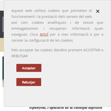
traducido por
×
Aquest web utilitza cookies que permeten el
funcionament i la prestació dels serveis del web
així com cookies analítiques i de sessió que
emmagatzemen i recuperen informació quan
navegues. Clica
AQUÍ
per a mes informació o per a
canviar la configuració de les cookies
Galeria de metges
Pots acceptar les cookies d’anàlisi prement ACCEPTAR o
REBUTJAR
Vicenç Cabré i Fiol
[Figueres, 14/11/1912 – Barcelona, 7/02/1983]
Acceptar
Rebutjar
Tornar a la Biografia
Un metge que va introduir en la Gastroenterología
espanyola, l’aplicació de la citologia digestiva