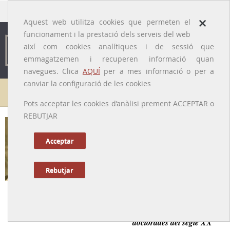
traducido por
×
Aquest web utilitza cookies que permeten el
funcionament i la prestació dels serveis del web
així com cookies analítiques i de sessió que
emmagatzemen i recuperen informació quan
navegues. Clica
AQUÍ
per a mes informació o per a
canviar la configuració de les cookies
Galeria de metges
Pots acceptar les cookies d’anàlisi prement ACCEPTAR o
REBUTJAR
Dolors Prat i Puig
[Barcelona, 25/08/1905 – 14/01/1996]
Acceptar
Rebutjar
Tornar a la Biografia
Estudiant brillant, una de les primeres metgesses
doctorades del segle XX