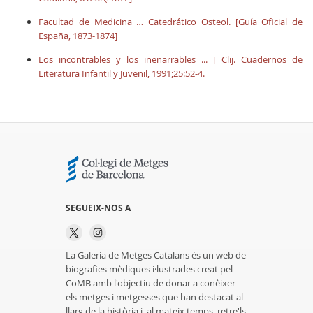
Facultad de Medicina … Catedrático Osteol. [Guía Oficial de
España, 1873-1874]
Los incontrables y los inenarrables ... [ Clij. Cuadernos de
Literatura Infantil y Juvenil, 1991;25:52-4.
SEGUEIX-NOS A
La Galeria de Metges Catalans és un web de
biografies mèdiques i·lustrades creat pel
CoMB amb l'objectiu de donar a conèixer
els metges i metgesses que han destacat al
llarg de la història i, al mateix temps, retre'ls