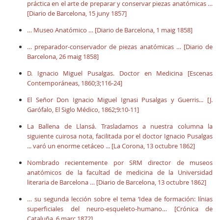
práctica en el arte de preparar y conservar piezas anatómicas …
[Diario de Barcelona, 15 juny 1857]
… Museo Anatómico … [Diario de Barcelona, 1 maig 1858]
… preparador-conservador de piezas anatómicas … [Diario de
Barcelona, 26 maig 1858]
D. Ignacio Miguel Pusalgas. Doctor en Medicina [Escenas
Contemporáneas, 1860;3;116-24]
El Señor Don Ignacio Miguel Ignasi Pusalgas y Guerris... [J.
Garófalo, El Siglo Médico, 1862;9:10-11]
La Ballena de Llansá. Trasladamos a nuestra columna la
siguiente cuirosa nota, facilitada por el doctor Ignacio Pusalgas
... varó un enorme cetáceo ... [La Corona, 13 octubre 1862]
Nombrado recientemente por SRM director de museos
anatómicos de la facultad de medicina de la Universidad
literaria de Barcelona … [Diario de Barcelona, 13 octubre 1862]
… su segunda lección sobre el tema ‘Idea de formación: línias
superficiales del neuro-esqueleto-humano… [Crónica de
Cataluña, 6 març 1872]