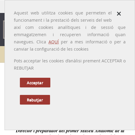
traducido por
×
Aquest web utilitza cookies que permeten el
funcionament i la prestació dels serveis del web
així com cookies analítiques i de sessió que
emmagatzemen i recuperen informació quan
navegues. Clica
AQUÍ
per a mes informació o per a
canviar la configuració de les cookies
Galeria de metges
Pots acceptar les cookies d’anàlisi prement ACCEPTAR o
REBUTJAR
Ignasi Miquel Pusalgas i Guerris
[Barcelona, 1790 – 1874]
Acceptar
Rebutjar
Tornar a la Biografia
Professor d'anatomia del Reial Col·legi de Cirurgia.
Director i preparador del primer Museu Anatòmic de la