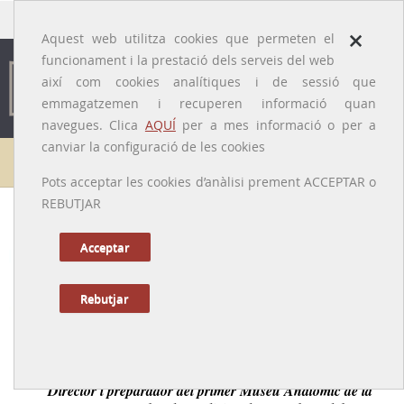
traducido por
×
Aquest web utilitza cookies que permeten el
funcionament i la prestació dels serveis del web
així com cookies analítiques i de sessió que
emmagatzemen i recuperen informació quan
navegues. Clica
AQUÍ
per a mes informació o per a
canviar la configuració de les cookies
Galeria de metges
Pots acceptar les cookies d’anàlisi prement ACCEPTAR o
REBUTJAR
Ignasi Miquel Pusalgas i Guerris
[Barcelona, 1790 – 1874]
Acceptar
Rebutjar
Tornar a la Biografia
Professor d'anatomia del Reial Col·legi de Cirurgia.
Director i preparador del primer Museu Anatòmic de la