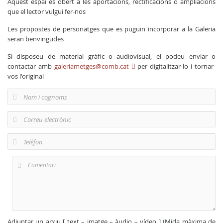
Aquest espai és obert a les aportacions, rectificacions o ampliacions
que el lector vulgui fer-nos
Les propostes de personatges que es puguin incorporar a la Galeria
seran benvingudes
Si disposeu de material gràfic o audiovisual, el podeu enviar o
contactar amb
galeriametges@comb.cat
per digitalitzar-lo i tornar-
vos l'original
Adjuntar un arxiu [ text – imatge – àudio – vídeo ] (Mida màxima de