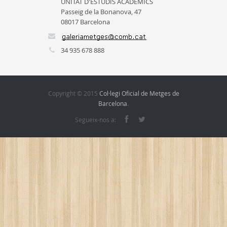
UNITAT D'ESTUDIS ACADÈMICS
Passeig de la Bonanova, 47
08017 Barcelona
34 935 678 888
Copyright © 2015
Col·legi Oficial de Metges de
Barcelona
.
Segueix-nos a: