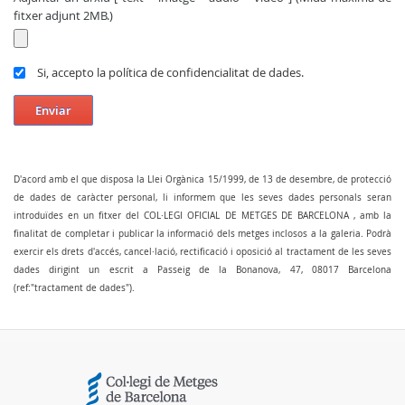
fitxer adjunt 2MB.)
Si, accepto la política de confidencialitat de dades.
Enviar
D'acord amb el que disposa la Llei Orgànica 15/1999, de 13 de desembre, de protecció
de dades de caràcter personal, li informem que les seves dades personals seran
introduïdes en un fitxer del COL·LEGI OFICIAL DE METGES DE BARCELONA , amb la
finalitat de completar i publicar la informació dels metges inclosos a la galeria. Podrà
exercir els drets d'accés, cancel·lació, rectificació i oposició al tractament de les seves
dades dirigint un escrit a Passeig de la Bonanova, 47, 08017 Barcelona
(ref:"tractament de dades").