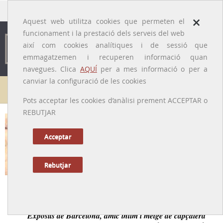
traducido por
×
Aquest web utilitza cookies que permeten el
funcionament i la prestació dels serveis del web
així com cookies analítiques i de sessió que
emmagatzemen i recuperen informació quan
navegues. Clica
AQUÍ
per a mes informació o per a
canviar la configuració de les cookies
Galeria de metges
Pots acceptar les cookies d’anàlisi prement ACCEPTAR o
REBUTJAR
Pere Santaló i Castellví
[Barcelona, 1849 – 18/05/1931]
Acceptar
Rebutjar
Tornar a la Biografia
Metge i administrador de la Casa de Maternitat i
Expòsits de Barcelona, amic íntim i metge de capçalera