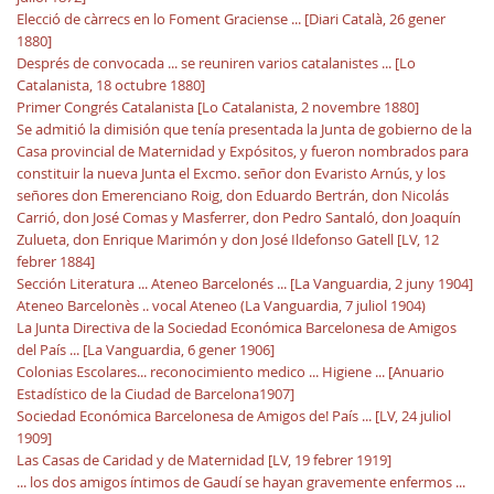
Elecció de càrrecs en lo Foment Graciense ... [Diari Català, 26 gener
1880]
Després de convocada ... se reuniren varios catalanistes ... [Lo
Catalanista, 18 octubre 1880]
Primer Congrés Catalanista [Lo Catalanista, 2 novembre 1880]
Se admitió la dimisión que tenía presentada la Junta de gobierno de la
Casa provincial de Maternidad y Expósitos, y fueron nombrados para
constituir la nueva Junta el Excmo. señor don Evaristo Arnús, y los
señores don Emerenciano Roig, don Eduardo Bertrán, don Nicolás
Carrió, don José Comas y Masferrer, don Pedro Santaló, don Joaquín
Zulueta, don Enrique Marimón y don José Ildefonso Gatell [LV, 12
febrer 1884]
Sección Literatura ... Ateneo Barcelonés ... [La Vanguardia, 2 juny 1904]
Ateneo Barcelonès .. vocal Ateneo (La Vanguardia, 7 juliol 1904)
La Junta Directiva de la Sociedad Económica Barcelonesa de Amigos
del País ... [La Vanguardia, 6 gener 1906]
Colonias Escolares... reconocimiento medico ... Higiene ... [Anuario
Estadístico de la Ciudad de Barcelona1907]
Sociedad Económica Barcelonesa de Amigos de! País ... [LV, 24 juliol
1909]
Las Casas de Caridad y de Maternidad [LV, 19 febrer 1919]
... los dos amigos íntimos de Gaudí se hayan gravemente enfermos ...