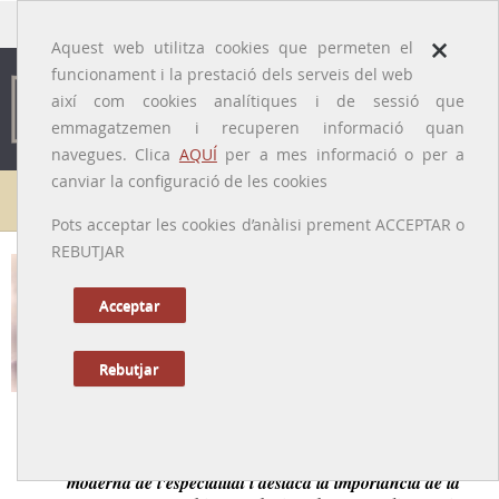
traducido por
×
Aquest web utilitza cookies que permeten el
funcionament i la prestació dels serveis del web
així com cookies analítiques i de sessió que
emmagatzemen i recuperen informació quan
navegues. Clica
AQUÍ
per a mes informació o per a
canviar la configuració de les cookies
Galeria de metges
Pots acceptar les cookies d’anàlisi prement ACCEPTAR o
REBUTJAR
Pau Umbert i Corderas
[Sant Feliu de Codines, 1879 -Barcelona 1922]
Acceptar
Rebutjar
Tornar a la Biografia
Pioner de la Dermatologia que consolida una visió
moderna de l'especialitat i destaca la importància de la