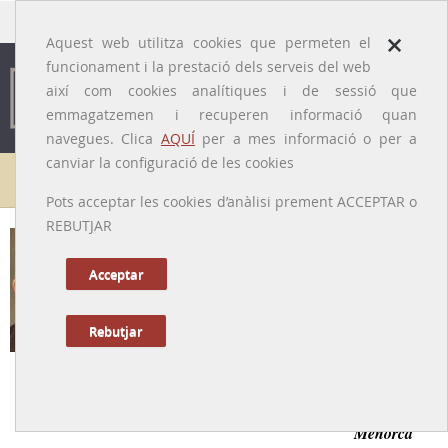
traducido por
×
Aquest web utilitza cookies que permeten el
funcionament i la prestació dels serveis del web
així com cookies analítiques i de sessió que
emmagatzemen i recuperen informació quan
navegues. Clica
AQUÍ
per a mes informació o per a
canviar la configuració de les cookies
Galeria de metges
Pots acceptar les cookies d’anàlisi prement ACCEPTAR o
REBUTJAR
Francesc Camps i Mercadal
[es Migjorn Gran (Menorca), 27/03/1852 – 3/05/1929]
Acceptar
Rebutjar
Tornar a la Biografia
Metge rural divulgador de la cultura popular de
Menorca