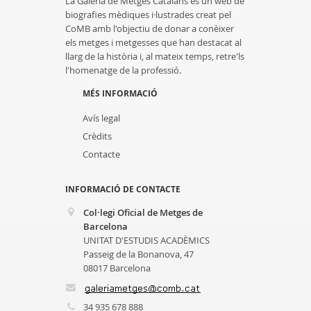
La Galeria de Metges Catalans és un web de
biografies mèdiques i·lustrades creat pel
CoMB amb l'objectiu de donar a conèixer
els metges i metgesses que han destacat al
llarg de la història i, al mateix temps, retre'ls
l'homenatge de la professió.
MÉS INFORMACIÓ
Avís legal
Crèdits
Contacte
INFORMACIÓ DE CONTACTE
Col·legi Oficial de Metges de
Barcelona
UNITAT D'ESTUDIS ACADÈMICS
Passeig de la Bonanova, 47
08017 Barcelona
34 935 678 888