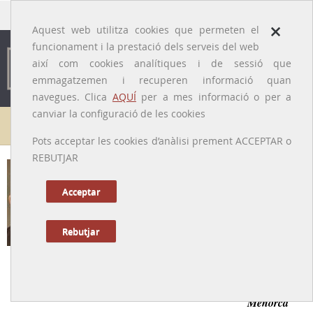
traducido por
×
Aquest web utilitza cookies que permeten el
funcionament i la prestació dels serveis del web
així com cookies analítiques i de sessió que
emmagatzemen i recuperen informació quan
navegues. Clica
AQUÍ
per a mes informació o per a
canviar la configuració de les cookies
Galeria de metges
Pots acceptar les cookies d’anàlisi prement ACCEPTAR o
REBUTJAR
Francesc Camps i Mercadal
[es Migjorn Gran (Menorca), 27/03/1852 – 3/05/1929]
Acceptar
Rebutjar
Tornar a la Biografia
Metge rural divulgador de la cultura popular de
Menorca