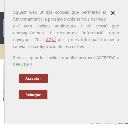
traducido por
×
Aquest web utilitza cookies que permeten el
funcionament i la prestació dels serveis del web
així com cookies analítiques i de sessió que
emmagatzemen i recuperen informació quan
navegues. Clica
AQUÍ
per a mes informació o per a
canviar la configuració de les cookies
Galeria de metges
Pots acceptar les cookies d’anàlisi prement ACCEPTAR o
REBUTJAR
Acceptar
Rebutjar
Francesc Pujol i Algueró
[Móra la Nova (Tarragona), 17/08/1886 – Barcelona, 15/06/1975]
Tornar a la Biografia