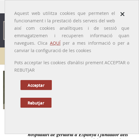
traducido por
×
Aquest web utilitza cookies que permeten el
funcionament i la prestació dels serveis del web
així com cookies analítiques i de sessió que
emmagatzemen i recuperen informació quan
navegues. Clica
AQUÍ
per a mes informació o per a
canviar la configuració de les cookies
Galeria de metges
Pots acceptar les cookies d’anàlisi prement ACCEPTAR o
REBUTJAR
Marià Pañella i Casas
[Barcelona, 24/01/1899 – 09/08/1982]
Acceptar
Rebutjar
Tornar a la Biografia
Primer geriatre de Catalunya, creador del primer servei
hospitalari de geriatria d’Espanya i fundador dels