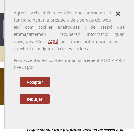
traducido por
×
Aquest web utilitza cookies que permeten el
funcionament i la prestació dels serveis del web
així com cookies analítiques i de sessió que
emmagatzemen i recuperen informació quan
navegues. Clica
AQUÍ
per a mes informació o per a
canviar la configuració de les cookies
Galeria de metges
Pots acceptar les cookies d’anàlisi prement ACCEPTAR o
REBUTJAR
Felip Proubasta i Masferrer
[Mataró, 1866 - Barcelona, 1939]
Acceptar
Rebutjar
Anterior
|
Següent
Un bon ginecòleg, implicat en la recerca i l'avenç de
l'especialitat i una profunda vocació de servei a la