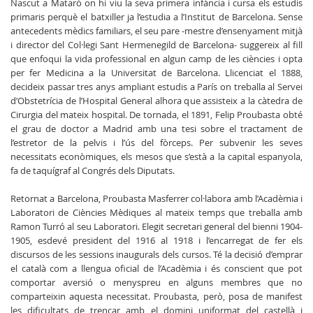
Nascut a Mataró on hi viu la seva primera infància i cursa els estudis
primaris perquè el batxiller ja l’estudia a l’Institut de Barcelona. Sense
antecedents mèdics familiars, el seu pare -mestre d’ensenyament mitjà
i director del Col·legi Sant Hermenegild de Barcelona- suggereix al fill
que enfoqui la vida professional en algun camp de les ciències i opta
per fer Medicina a la Universitat de Barcelona. Llicenciat el 1888,
decideix passar tres anys ampliant estudis a París on treballa al Servei
d’Obstetrícia de l’Hospital General alhora que assisteix a la càtedra de
Cirurgia del mateix hospital. De tornada, el 1891, Felip Proubasta obté
el grau de doctor a Madrid amb una tesi sobre el tractament de
l’estretor de la pelvis i l’ús del fòrceps. Per subvenir les seves
necessitats econòmiques, els mesos que s’està a la capital espanyola,
fa de taquígraf al Congrés dels Diputats.
Retornat a Barcelona, Proubasta Masferrer col·labora amb l’Acadèmia i
Laboratori de Ciències Mèdiques al mateix temps que treballa amb
Ramon Turró al seu Laboratori. Elegit secretari general del bienni 1904-
1905, esdevé president del 1916 al 1918 i l’encarregat de fer els
discursos de les sessions inaugurals dels cursos. Té la decisió d’emprar
el català com a llengua oficial de l’Acadèmia i és conscient que pot
comportar aversió o menyspreu en alguns membres que no
comparteixin aquesta necessitat. Proubasta, però, posa de manifest
les dificultats de trencar amb el domini uniformat del castellà i