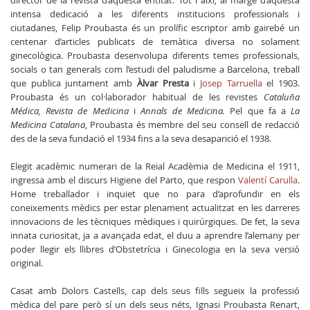
director de la revista d’aquesta entitat. Tot i així, al marge d’aquesta
intensa dedicació a les diferents institucions professionals i
ciutadanes, Felip Proubasta és un prolífic escriptor amb gairebé un
centenar d’articles publicats de temàtica diversa no solament
ginecològica. Proubasta desenvolupa diferents temes professionals,
socials o tan generals com l’estudi del paludisme a Barcelona, treball
que publica juntament amb
Àlvar Presta
i
Josep Tarruella
el 1903.
Proubasta és un col·laborador habitual de les revistes
Cataluña
Médica, Revista de Medicina
i
Annals de Medicina.
Pel que fa a
La
Medicina Catalana
, Proubasta és membre del seu consell de redacció
des de la seva fundació el 1934 fins a la seva desaparició el 1938.
Elegit acadèmic numerari de la Reial Acadèmia de Medicina el 1911,
ingressa amb el discurs Higiene del Parto, que respon
Valentí Carulla
.
Home treballador i inquiet que no para d’aprofundir en els
coneixements mèdics per estar plenament actualitzat en les darreres
innovacions de les tècniques mèdiques i quirúrgiques. De fet, la seva
innata curiositat, ja a avançada edat, el duu a aprendre l’alemany per
poder llegir els llibres d’Obstetrícia i Ginecologia en la seva versió
original.
Casat amb Dolors Castells, cap dels seus fills segueix la professió
mèdica del pare però sí un dels seus néts, Ignasi Proubasta Renart,