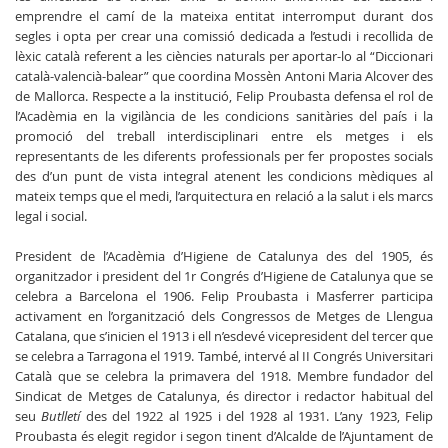
emprendre el camí de la mateixa entitat interromput durant dos
segles i opta per crear una comissió dedicada a l’estudi i recollida de
lèxic català referent a les ciències naturals per aportar-lo al “Diccionari
català-valencià-balear” que coordina Mossèn Antoni Maria Alcover des
de Mallorca. Respecte a la institució, Felip Proubasta defensa el rol de
l’Acadèmia en la vigilància de les condicions sanitàries del país i la
promoció del treball interdisciplinari entre els metges i els
representants de les diferents professionals per fer propostes socials
des d’un punt de vista integral atenent les condicions mèdiques al
mateix temps que el medi, l’arquitectura en relació a la salut i els marcs
legal i social.
President de l’Acadèmia d’Higiene de Catalunya des del 1905, és
organitzador i president del 1r Congrés d’Higiene de Catalunya que se
celebra a Barcelona el 1906. Felip Proubasta i Masferrer participa
activament en l’organització dels Congressos de Metges de Llengua
Catalana, que s’inicien el 1913 i ell n’esdevé vicepresident del tercer que
se celebra a Tarragona el 1919. També, intervé al II Congrés Universitari
Català que se celebra la primavera del 1918. Membre fundador del
Sindicat de Metges de Catalunya, és director i redactor habitual del
seu
Butlletí
des del 1922 al 1925 i del 1928 al 1931. L’any 1923, Felip
Proubasta és elegit regidor i segon tinent d’Alcalde de l’Ajuntament de