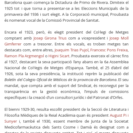
Barcelona quan comença la Dictadura de Primo de Rivera. Dimiteix el
1925 tot i que torna a presentar-se a les Eleccions Municipals de la
primavera del 1936 i surt elegit. A la Corporació municipal, Proubasta
és nomenat vocal de la Comissió Provincial de Sanitat.
Encara el 1923, però, és elegit president del Col·legi de Metges
comptant amb
Josep Girona Trius
com a vicepresident i
Josep Moll
Gimferrer
com a tresorer. Entre els vocals, es troben metges tan
destacats com, entre altres,
Joaquim Trias Pujol
,
Francesc Pons Freixa
,
Ramon Pla Argmengol
o
Higini Sicart
. Proubasta exerceix el càrrec fins
al 1927, destacant la seva participació l’any abans en la 6a Assemblea
Nacional de Col·legis de Metges d’Espanya. També, el 25 d’abril del
1926, sota la seva presidència, la institució reprèn la publicació del
Boletín del Colegio Oficial de Médicos de la provincia de Barcelona
. El seu
mandat, que compta amb el suport del Sindicat, és reconegut per la
transparència en la gestió econòmica, l’impuls de comissions
específiques i la creació d’un consultori jurídic i del Patronat d’Orfes.
El bienni 1929-30, resulta escollit president de la Secció de Literatura i
Filosofia Mèdiques de la Reial Acadèmia quan és president
August Pi i
Sunyer
i, també el 1930, essent membre de Junta de la Societat
Medicofarmacèutica dels Sants Cosme i Damià és designat com a