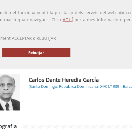
traducido por
eten el funcionament i la prestació dels serveis del web així com
ormació quan navegues. Clica
AQUÍ
per a mes informació o per a
 prement ACCEPTAR o REBUTJAR
PRESENTACIÓ
GALERIA
ALTRES GALERIES
MEMÒRIA P
Rebutjar
Carlos Dante Heredia García
[Santo Domingo, República Dominicana, 04/01/1939 – Barce
ografia