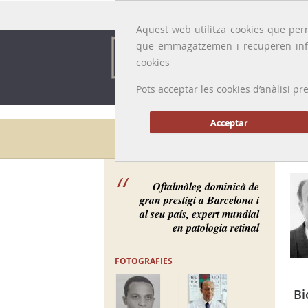
Idioma:
Català
|
Castellano
|
English
|
Français
Aquest web utilitza cookies que perm
que emmagatzemen i recuperen inf
cookies
Pots acceptar les cookies d’anàlisi
Acceptar
Galeria de metges
Oftalmòleg dominicà de
gran prestigi a Barcelona i
al seu país, expert mundial
en patologia retinal
FOTOGRAFIES
Bi