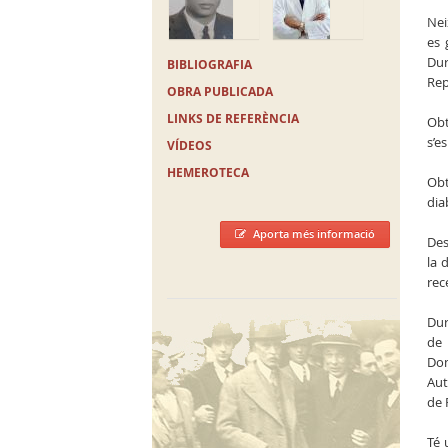
Nei
es 
Dur
BIBLIOGRAFIA
Rep
OBRA PUBLICADA
LINKS DE REFERÈNCIA
Obt
s’e
VÍDEOS
HEMEROTECA
Obt
dia
Aporta més informació
Des
la 
rec
Dur
de 
Dom
Aut
de 
Té 