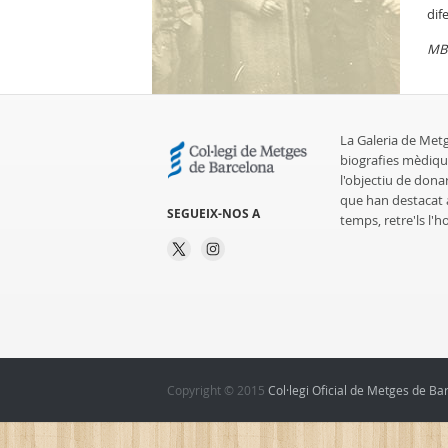
dif
MB
La Galeria de Met
biografies mèdiqu
l'objectiu de dona
que han destacat al
SEGUEIX-NOS A
temps, retre'ls l'
Copyright © 2015
Col·legi Oficial de Metges de Ba