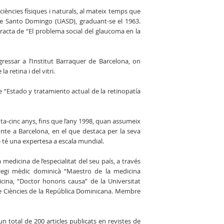
 ciències físiques i naturals, al mateix temps que
 de Santo Domingo (UASD), graduant-se el 1963.
 tracta de “El problema social del glaucoma en la
essar a l’Institut Barraquer de Barcelona, on
 retina i del vitri.
“Estado y tratamiento actual de la retinopatía
ta-cinc anys, fins que l’any 1998, quan assumeix
onte a Barcelona, en el que destaca per la seva
è té una expertesa a escala mundial.
edicina de l’especialitat del seu país, a través
·legi mèdic dominicà “Maestro de la medicina
na, “Doctor honoris causa” de la Universitat
e Ciències de la República Dominicana. Membre
n total de 200 articles publicats en revistes de