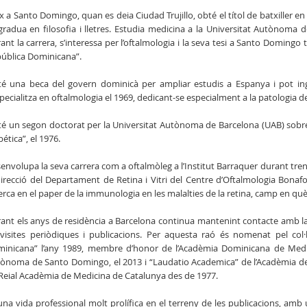
x a Santo Domingo, quan es deia Ciudad Trujillo, obté el títol de batxiller en
gradua en filosofia i lletres. Estudia medicina a la Universitat Autònoma
ant la carrera, s’interessa per l’oftalmologia i la seva tesi a Santo Domingo
ública Dominicana”.
é una beca del govern dominicà per ampliar estudis a Espanya i pot ingr
specialitza en oftalmologia el 1969, dedicant-se especialment a la patologia de la
é un segon doctorat per la Universitat Autònoma de Barcelona (UAB) sobre 
bética”, el 1976.
envolupa la seva carrera com a oftalmòleg a l’Institut Barraquer durant tren
direcció del Departament de Retina i Vitri del Centre d’Oftalmologia Bonaf
erca en el paper de la immunologia en les malalties de la retina, camp en qu
ant els anys de residència a Barcelona continua mantenint contacte amb la m
visites periòdiques i publicacions. Per aquesta raó és nomenat pel col
inicana” l’any 1989, membre d’honor de l’Acadèmia Dominicana de Medici
ònoma de Santo Domingo, el 2013 i “Laudatio Academica” de l’Acadèmia d
Reial Acadèmia de Medicina de Catalunya des de 1977.
una vida professional molt prolífica en el terreny de les publicacions, amb u