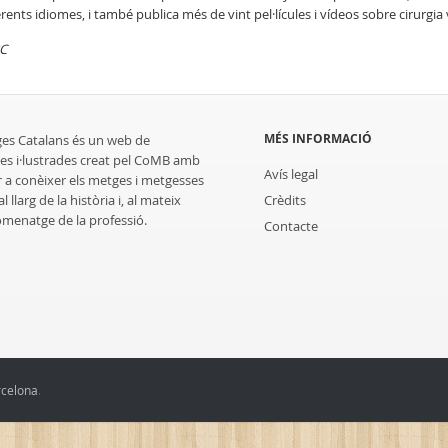
erents idiomes, i també publica més de vint pel·lícules i vídeos sobre cirurgia v
C
MÉS INFORMACIÓ
ges Catalans és un web de
es i·lustrades creat pel CoMB amb
Avís legal
r a conèixer els metges i metgesses
 llarg de la història i, al mateix
Crèdits
homenatge de la professió.
Contacte
rcelona
.