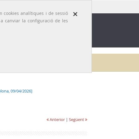
×
 cookies analítiques i de sessió
 canviar la configuració de les
ROFESSIÓ
EFEMÈRIDES MÈDIQUES
Inici
Galeria
Carlos Dante Heredia García
lona, 09/04/2026]
Anterior
|
Següent